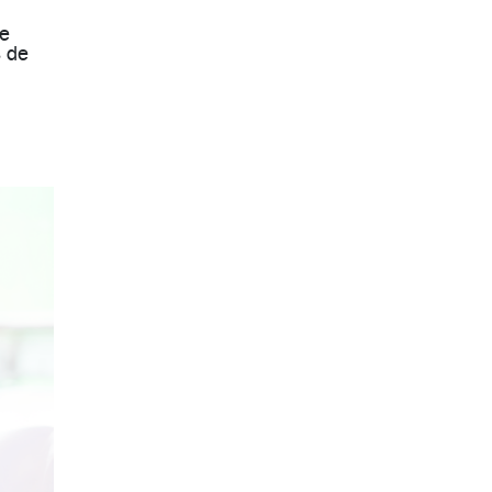
de
s de