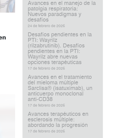
Avances en el manejo de la
patolgia respiratoria:
Nuevos paradigmas y
desafíos
24 de febrero de 2026
Desafíos pendientes en la
𝗲𝗻
PTI: Wayrilz
(rilzabrutinib). Desafíos
pendientes en la PTI:
Wayrilz abre nuevas
opciones terapéuticas
17 de febrero de 2026
Avances en el tratamiento
del mieloma múltiple
Sarclisa® (isatuximab), un
anticuerpo monoclonal
anti‑CD38
17 de febrero de 2026
Avances terapéuticos en
esclerosis múltiple:
abordando la progresión
17 de febrero de 2026