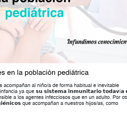
s en la población pediátrica
 acompañan al niño/a de forma habitual e inevitable
ia ya que 𝘀𝘂 𝘀𝗶𝘀𝘁𝗲𝗺𝗮 𝗶𝗻𝗺𝘂𝗻𝗶𝘁𝗮𝗿𝗶𝗼 𝘁𝗼𝗱𝗮𝘃í𝗮 
sensible a los agentes infecciosos que en un adulto. Por ot
 𝗵𝗶𝗴𝗶𝗲́𝗻𝗶𝗰𝗼𝘀 que acompañan a nuestros hijos/as, como