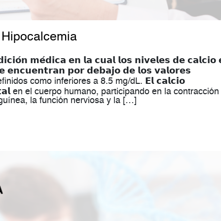
a Hipocalcemia
𝗻 𝗺𝗲́𝗱𝗶𝗰𝗮 𝗲𝗻 𝗹𝗮 𝗰𝘂𝗮𝗹 𝗹𝗼𝘀 𝗻𝗶𝘃𝗲𝗹𝗲𝘀 𝗱𝗲 𝗰𝗮𝗹𝗰𝗶𝗼 
𝗲 𝗲𝗻𝗰𝘂𝗲𝗻𝘁𝗿𝗮𝗻 𝗽𝗼𝗿 𝗱𝗲𝗯𝗮𝗷𝗼 𝗱𝗲 𝗹𝗼𝘀 𝘃𝗮𝗹𝗼𝗿𝗲𝘀
finidos como inferiores a 8.5 mg/dL. 𝗘𝗹 𝗰𝗮𝗹𝗰𝗶𝗼
 𝘃𝗶𝘁𝗮𝗹 en el cuerpo humano, participando en la contracción
uínea, la función nerviosa y la […]