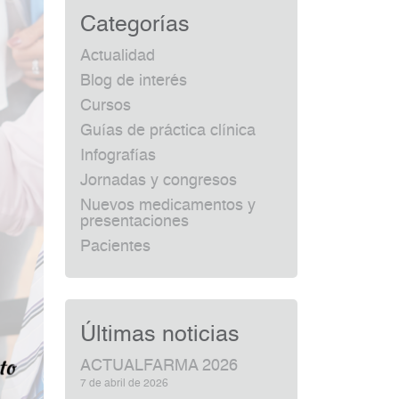
Categorías
Actualidad
Blog de interés
Cursos
Guías de práctica clínica
Infografías
Jornadas y congresos
Nuevos medicamentos y
presentaciones
Pacientes
Últimas noticias
ACTUALFARMA 2026
7 de abril de 2026