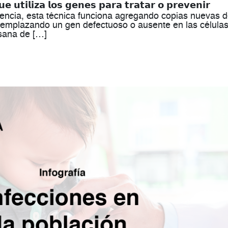
𝗲 𝘂𝘁𝗶𝗹𝗶𝘇𝗮 𝗹𝗼𝘀 𝗴𝗲𝗻𝗲𝘀 𝗽𝗮𝗿𝗮 𝘁𝗿𝗮𝘁𝗮𝗿 𝗼 𝗽𝗿𝗲𝘃𝗲𝗻𝗶𝗿
frecuencia, esta técnica funciona agregando copias nuevas 
eemplazando un gen defectuoso o ausente en las célula
sana de […]