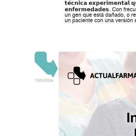
𝘁𝗲́𝗰𝗻𝗶𝗰𝗮 𝗲𝘅𝗽𝗲𝗿𝗶𝗺𝗲𝗻𝘁𝗮𝗹 𝗾
𝗲𝗻𝗳𝗲𝗿𝗺𝗲𝗱𝗮𝗱𝗲𝘀. Con 
un gen que está dañado, o r
un paciente con una versión 
13/03/2024