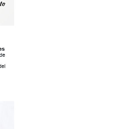
𝘀
 de
del