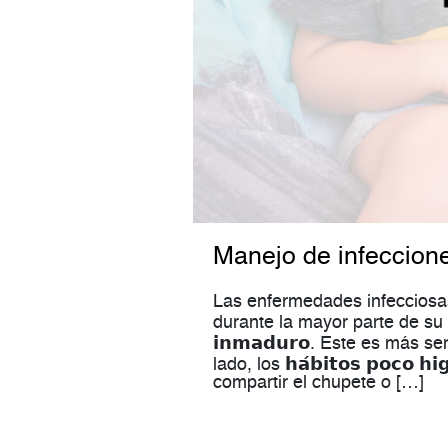
Manejo de infeccione
Las enfermedades infecciosas
durante la mayor parte de su infanc
𝗶𝗻𝗺𝗮𝗱𝘂𝗿𝗼. Este es más 
lado, los 𝗵𝗮́𝗯𝗶𝘁𝗼𝘀 𝗽𝗼𝗰𝗼
compartir el chupete o […]