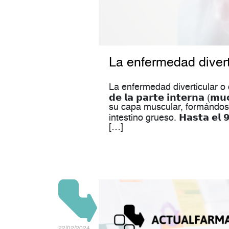
La enfermedad divert
La enfermedad diverticular o diver
𝗱𝗲 𝗹𝗮 𝗽𝗮𝗿𝘁𝗲 𝗶𝗻𝘁𝗲𝗿𝗻𝗮
su capa muscular, formándos
intestino grueso. 𝗛𝗮𝘀𝘁𝗮 𝗲𝗹 𝟵
[…]
22/02/2024