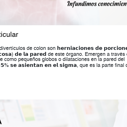
icular
tículos de colon son 𝗵𝗲𝗿𝗻𝗶𝗮𝗰𝗶𝗼𝗻𝗲𝘀 𝗱𝗲 𝗽𝗼𝗿𝗰𝗶𝗼𝗻
 (𝗺𝘂𝗰𝗼𝘀𝗮) 𝗱𝗲 𝗹𝗮 𝗽𝗮𝗿𝗲𝗱 de este órgano. Emergen a través
e como pequeños globos o dilataciones en la pared del
𝟱% 𝘀𝗲 𝗮𝘀𝗶𝗲𝗻𝘁𝗮𝗻 𝗲𝗻 𝗲𝗹 𝘀𝗶𝗴𝗺𝗮, que es la parte final 