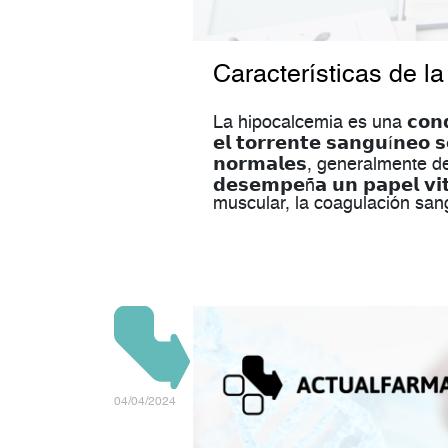
Características de l
La hipocalcemia es una 𝗰𝗼𝗻𝗱𝗶𝗰𝗶𝗼́
𝗲𝗹 𝘁𝗼𝗿𝗿𝗲𝗻𝘁𝗲 𝘀𝗮𝗻𝗴𝘂í𝗻𝗲𝗼 𝘀
𝗻𝗼𝗿𝗺𝗮𝗹𝗲𝘀, generalmente de
𝗱𝗲𝘀𝗲𝗺𝗽𝗲ñ𝗮 𝘂𝗻 𝗽𝗮𝗽𝗲𝗹
muscular, la coagulación sang
04/04/2024