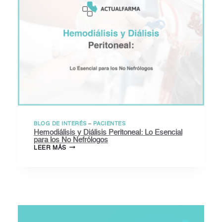
BLOG DE INTERÉS
–
PACIENTES
Hemodiálisis y Diálisis Peritoneal: Lo Esencial
para los No Nefrólogos
HEMODIÁLISIS
LEER MÁS
Y
DIÁLISIS
PERITONEAL:
LO
ESENCIAL
PARA
LOS
NO
NEFRÓLOGOS