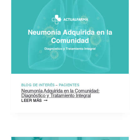
MULTIVASO:
AVANCES
Y
OPORTUNIDADES
BLOG DE INTERÉS
–
PACIENTES
Neumonía Adquirida en la Comunidad:
Diagnóstico y Tratamiento Integral
NEUMONÍA
LEER MÁS
ADQUIRIDA
EN
LA
COMUNIDAD:
DIAGNÓSTICO
Y
TRATAMIENTO
INTEGRAL