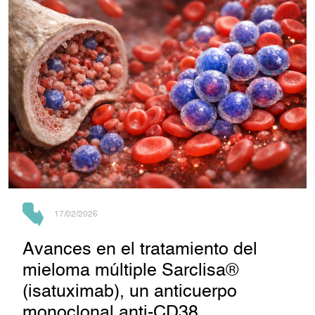
17/02/2026
Avances en el tratamiento del
mieloma múltiple Sarclisa®
(isatuximab), un anticuerpo
monoclonal anti‑CD38