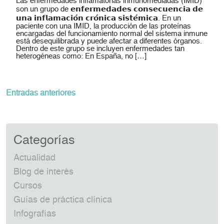
Las enfermedades inflamatorias inmunomediadas (IMID)
son un grupo de 𝗲𝗻𝗳𝗲𝗿𝗺𝗲𝗱𝗮𝗱𝗲𝘀 𝗰𝗼𝗻𝘀𝗲𝗰𝘂𝗲𝗻𝗰𝗶𝗮 𝗱𝗲
𝘂𝗻𝗮 𝗶𝗻𝗳𝗹𝗮𝗺𝗮𝗰𝗶𝗼́𝗻 𝗰𝗿𝗼́𝗻𝗶𝗰𝗮 𝘀𝗶𝘀𝘁𝗲́𝗺𝗶𝗰𝗮. En un
paciente con una IMID, la producción de las proteínas
encargadas del funcionamiento normal del sistema inmune
está desequilibrada y puede afectar a diferentes órganos.
Dentro de este grupo se incluyen enfermedades tan
heterogéneas como: En España, no […]
Navegación
Entradas anteriores
de
entradas
Categorías
Actualidad
Blog de interés
Cursos
Guías de práctica clínica
Infografías