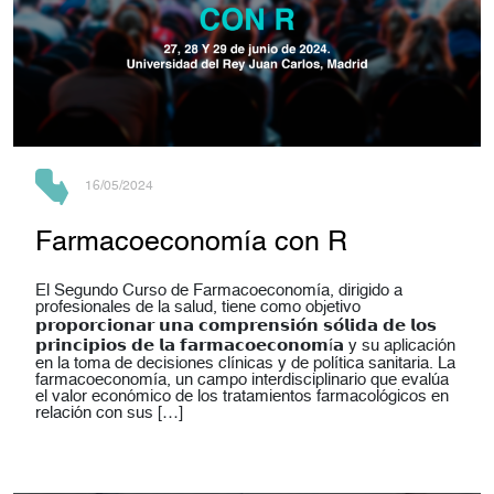
16/05/2024
Farmacoeconomía con R
El Segundo Curso de Farmacoeconomía, dirigido a
profesionales de la salud, tiene como objetivo
𝗽𝗿𝗼𝗽𝗼𝗿𝗰𝗶𝗼𝗻𝗮𝗿 𝘂𝗻𝗮 𝗰𝗼𝗺𝗽𝗿𝗲𝗻𝘀𝗶𝗼́𝗻 𝘀𝗼́𝗹𝗶𝗱𝗮 𝗱𝗲 𝗹𝗼𝘀
𝗽𝗿𝗶𝗻𝗰𝗶𝗽𝗶𝗼𝘀 𝗱𝗲 𝗹𝗮 𝗳𝗮𝗿𝗺𝗮𝗰𝗼𝗲𝗰𝗼𝗻𝗼𝗺í𝗮 y su aplicación
en la toma de decisiones clínicas y de política sanitaria. La
farmacoeconomía, un campo interdisciplinario que evalúa
el valor económico de los tratamientos farmacológicos en
relación con sus […]