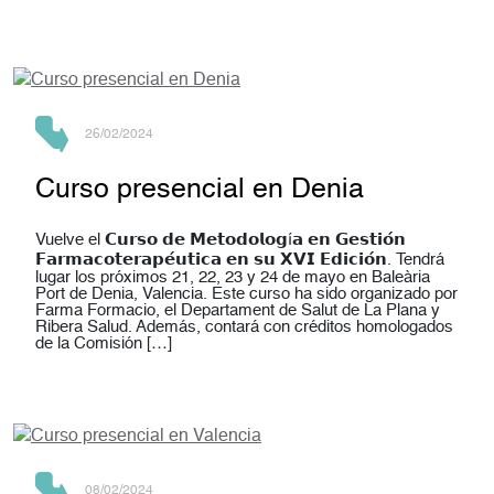
26/02/2024
Curso presencial en Denia
Vuelve el 𝗖𝘂𝗿𝘀𝗼 𝗱𝗲 𝗠𝗲𝘁𝗼𝗱𝗼𝗹𝗼𝗴í𝗮 𝗲𝗻 𝗚𝗲𝘀𝘁𝗶𝗼́𝗻
𝗙𝗮𝗿𝗺𝗮𝗰𝗼𝘁𝗲𝗿𝗮𝗽𝗲́𝘂𝘁𝗶𝗰𝗮 𝗲𝗻 𝘀𝘂 𝗫𝗩𝗜 𝗘𝗱𝗶𝗰𝗶𝗼́𝗻. Tendrá
lugar los próximos 21, 22, 23 y 24 de mayo en Baleària
Port de Denia, Valencia. Este curso ha sido organizado por
Farma Formacio, el Departament de Salut de La Plana y
Ribera Salud. Además, contará con créditos homologados
de la Comisión […]
08/02/2024