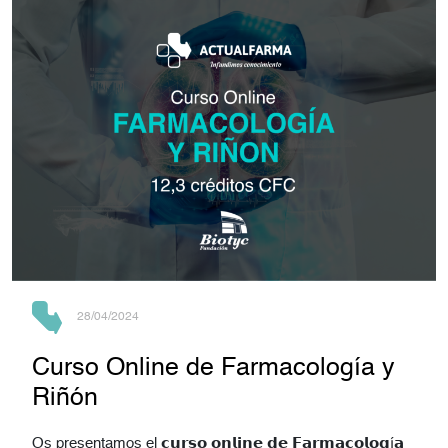
28/04/2024
Curso Online de Farmacología y
Riñón
Os presentamos el 𝗰𝘂𝗿𝘀𝗼 𝗼𝗻𝗹𝗶𝗻𝗲 𝗱𝗲 𝗙𝗮𝗿𝗺𝗮𝗰𝗼𝗹𝗼𝗴í𝗮