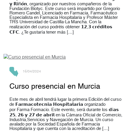
𝘆 𝗥𝗶ñ𝗼́𝗻, organizado por nuestros compañeros de la
Fundación Biotyc. Este curso será impartido por Gregorio
Romero Candel, Licenciado en Farmacia, Farmacéutico
Especialista en Farmacia Hospitalaria y Profesor Máster
TRS Universidad de Castilla-La Mancha. Con la
realización del curso podréis obtener 𝟭𝟮,𝟯 𝗰𝗿𝗲́𝗱𝗶𝘁𝗼𝘀
𝗖𝗙𝗖. ¿Te gustaría tener más […]
16/04/2024
Curso presencial en Murcia
Este mes de abril tendrá lugar la primera Edición del curso
de 𝗙𝗮𝗿𝗺𝗮𝗰𝗼𝘁𝗲𝗰𝗻𝗶𝗮 𝗛𝗼𝘀𝗽𝗶𝘁𝗮𝗹𝗮𝗿𝗶𝗮 organizado
por Farma Formacio. Este evento, será durante los 𝗱í𝗮𝘀
𝟮𝟱, 𝟮𝟲 𝘆 𝟮𝟳 𝗱𝗲 𝗮𝗯𝗿𝗶𝗹 en la Cámara Oficial de Comercio,
Industria,Servicios y Navegación de Murcia. Un curso
avalado por la Sociedad Española de Farmacia
Hospitalaria y que cuenta con la acreditación de […]