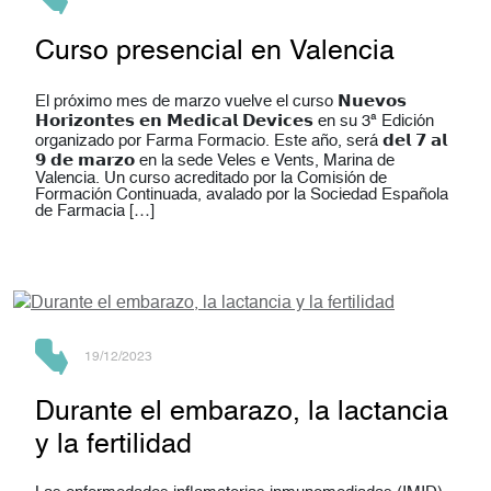
Curso presencial en Valencia
El próximo mes de marzo vuelve el curso 𝗡𝘂𝗲𝘃𝗼𝘀
𝗛𝗼𝗿𝗶𝘇𝗼𝗻𝘁𝗲𝘀 𝗲𝗻 𝗠𝗲𝗱𝗶𝗰𝗮𝗹 𝗗𝗲𝘃𝗶𝗰𝗲𝘀 en su 3ª Edición
organizado por Farma Formacio. Este año, será 𝗱𝗲𝗹 𝟳 𝗮𝗹
𝟵 𝗱𝗲 𝗺𝗮𝗿𝘇𝗼 en la sede Veles e Vents, Marina de
Valencia. Un curso acreditado por la Comisión de
Formación Continuada, avalado por la Sociedad Española
de Farmacia […]
19/12/2023
Durante el embarazo, la lactancia
y la fertilidad