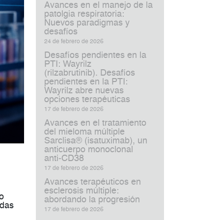
Avances en el manejo de la
patolgia respiratoria:
Nuevos paradigmas y
desafíos
24 de febrero de 2026
Desafíos pendientes en la
PTI: Wayrilz
(rilzabrutinib). Desafíos
pendientes en la PTI:
Wayrilz abre nuevas
opciones terapéuticas
17 de febrero de 2026
Avances en el tratamiento
del mieloma múltiple
Sarclisa® (isatuximab), un
anticuerpo monoclonal
anti‑CD38
17 de febrero de 2026
Avances terapéuticos en
esclerosis múltiple:
o
abordando la progresión
idas
17 de febrero de 2026