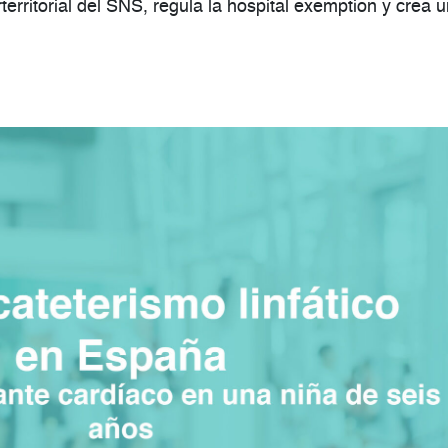
territorial del SNS, regula la hospital exemption y crea 