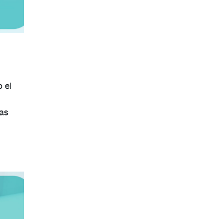
 el
ias