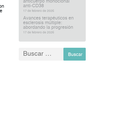
anticuerpo monoclonal
anti‑CD38
on
de
17 de febrero de 2026
Avances terapéuticos en
esclerosis múltiple:
abordando la progresión
17 de febrero de 2026
Buscar: