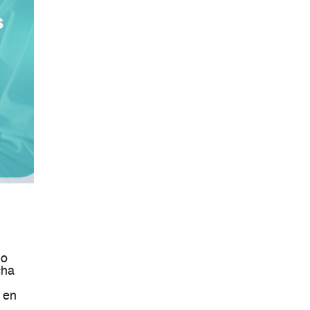
do
cha
 en