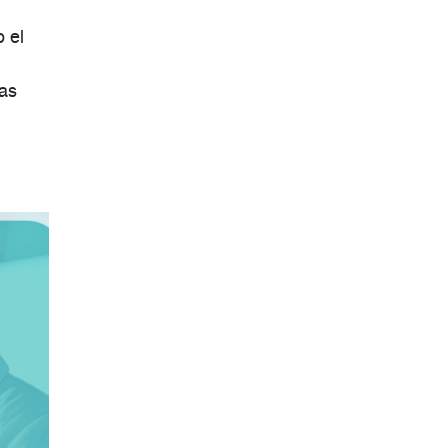
 el
ias