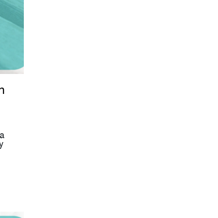
n
la
y