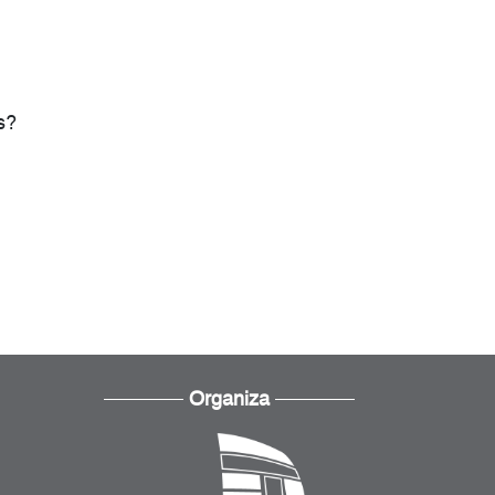
s?
Organiza