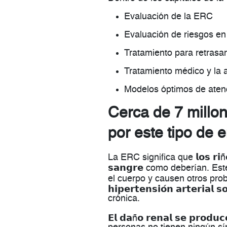
Evaluación de la ERC
Evaluación de riesgos e
Tratamiento para retrasar
Tratamiento médico y la 
Modelos óptimos de aten
Cerca de 7 millo
por este tipo de 
La ERC significa que 𝗹𝗼𝘀 𝗿𝗶ñ𝗼𝗻𝗲
𝘀𝗮𝗻𝗴𝗿𝗲 como deberían. 
el cuerpo y causen otros problem
𝗵𝗶𝗽𝗲𝗿𝘁𝗲𝗻𝘀𝗶𝗼́𝗻 𝗮𝗿𝘁𝗲𝗿𝗶
crónica.
𝗘𝗹 𝗱𝗮ñ𝗼 𝗿𝗲𝗻𝗮𝗹 𝘀𝗲 𝗽𝗿𝗼𝗱