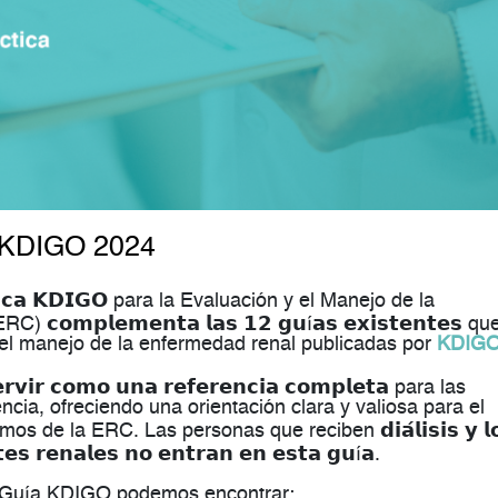
a KDIGO 2024
𝗹í𝗻𝗶𝗰𝗮 𝗞𝗗𝗜𝗚𝗢 para la Evaluación y el Manejo de la
𝗺𝗽𝗹𝗲𝗺𝗲𝗻𝘁𝗮 𝗹𝗮𝘀 𝟭𝟮 𝗴𝘂í𝗮𝘀 𝗲𝘅𝗶𝘀𝘁𝗲𝗻𝘁𝗲𝘀 qu
del manejo de la enfermedad renal publicadas por
KDIG
𝗿 𝗰𝗼𝗺𝗼 𝘂𝗻𝗮 𝗿𝗲𝗳𝗲𝗿𝗲𝗻𝗰𝗶𝗮 𝗰𝗼𝗺𝗽𝗹𝗲𝘁𝗮 para las
ncia, ofreciendo una orientación clara y valiosa para el
s de la ERC. Las personas que reciben 𝗱𝗶𝗮́𝗹𝗶𝘀𝗶𝘀 𝘆 𝗹
𝘁𝗲𝘀 𝗿𝗲𝗻𝗮𝗹𝗲𝘀 𝗻𝗼 𝗲𝗻𝘁𝗿𝗮𝗻 𝗲𝗻 𝗲𝘀𝘁𝗮 𝗴𝘂í𝗮.
la Guía KDIGO podemos encontrar: