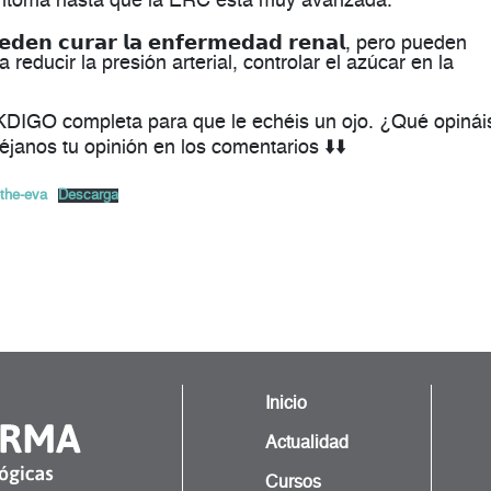
íntoma hasta que la ERC está muy avanzada.
𝘂𝗲𝗱𝗲𝗻 𝗰𝘂𝗿𝗮𝗿 𝗹𝗮 𝗲𝗻𝗳𝗲𝗿𝗺𝗲𝗱𝗮𝗱 𝗿𝗲𝗻𝗮𝗹, pero pueden
reducir la presión arterial, controlar el azúcar en la
.
 KDIGO completa para que le echéis un ojo. ¿Qué opinái
anos tu opinión en los comentarios ⬇️⬇️
-the-eva
Descarga
Inicio
Actualidad
Cursos