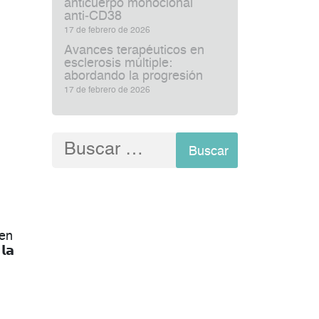
anticuerpo monoclonal
anti‑CD38
17 de febrero de 2026
Avances terapéuticos en
esclerosis múltiple:
abordando la progresión
17 de febrero de 2026
Buscar:
 en
𝗮