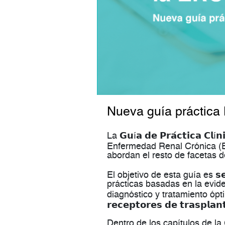
Nueva guía práctic
La 𝗚𝘂í𝗮 𝗱𝗲 𝗣𝗿𝗮́𝗰𝘁𝗶𝗰𝗮 
Enfermedad Renal Crónica (ERC) 𝗰
abordan el resto de facetas 
El objetivo de esta guía es 𝘀𝗲𝗿𝘃
prácticas basadas en la evide
diagnóstico y tratamiento óptimo
𝗿𝗲𝗰𝗲𝗽𝘁𝗼𝗿𝗲𝘀 𝗱𝗲 𝘁𝗿𝗮𝘀𝗽𝗹𝗮𝗻
Dentro de los capítulos de 