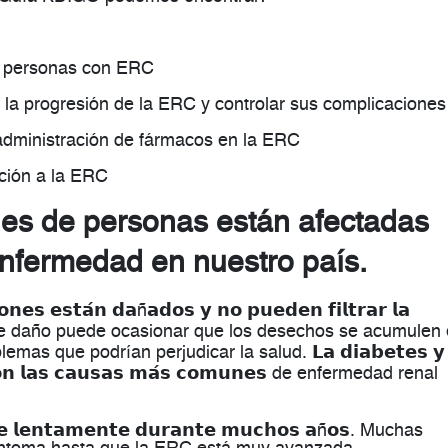
n personas con ERC
 la progresión de la ERC y controlar sus complicaciones
administración de fármacos en la ERC
ción a la ERC
nes
de personas están afectadas
enfermedad en nuestro país
.
𝘀 𝗲𝘀𝘁𝗮́𝗻 𝗱𝗮ñ𝗮𝗱𝗼𝘀 𝘆 𝗻𝗼 𝗽𝘂𝗲𝗱𝗲𝗻 𝗳𝗶𝗹𝘁𝗿𝗮𝗿 𝗹𝗮
Este daño puede ocasionar que los desechos se acumulen
as que podrían perjudicar la salud. 𝗟𝗮 𝗱𝗶𝗮𝗯𝗲𝘁𝗲𝘀 𝘆 
𝗹 𝘀𝗼𝗻 𝗹𝗮𝘀 𝗰𝗮𝘂𝘀𝗮𝘀 𝗺𝗮́𝘀 𝗰𝗼𝗺𝘂𝗻𝗲𝘀 de enfermedad renal
𝗰𝗲 𝗹𝗲𝗻𝘁𝗮𝗺𝗲𝗻𝘁𝗲 𝗱𝘂𝗿𝗮𝗻𝘁𝗲 𝗺𝘂𝗰𝗵𝗼𝘀 𝗮ñ𝗼𝘀. Muchas