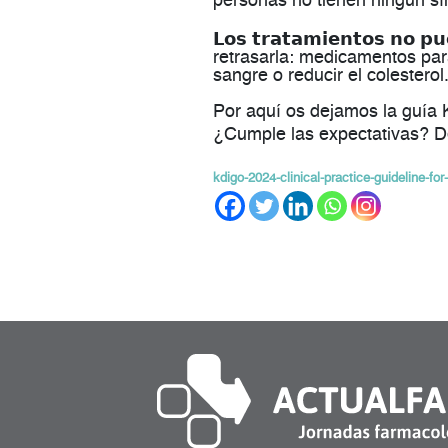
personas no tienen ningún s
𝗟𝗼𝘀 𝘁𝗿𝗮𝘁𝗮𝗺𝗶𝗲𝗻𝘁𝗼𝘀 𝗻𝗼 𝗽
retrasarla: medicamentos para 
sangre o reducir el colesterol
Por aquí os dejamos la guía
¿Cumple las expectativas? Déj
kdigo-2024-clinical-practice-guideline-for