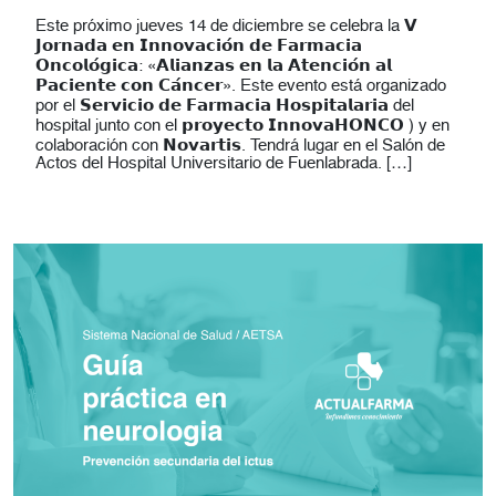
Este próximo jueves 14 de diciembre se celebra la 𝗩
𝗝𝗼𝗿𝗻𝗮𝗱𝗮 𝗲𝗻 𝗜𝗻𝗻𝗼𝘃𝗮𝗰𝗶𝗼́𝗻 𝗱𝗲 𝗙𝗮𝗿𝗺𝗮𝗰𝗶𝗮
𝗢𝗻𝗰𝗼𝗹𝗼́𝗴𝗶𝗰𝗮: «𝗔𝗹𝗶𝗮𝗻𝘇𝗮𝘀 𝗲𝗻 𝗹𝗮 𝗔𝘁𝗲𝗻𝗰𝗶𝗼́𝗻 𝗮𝗹
𝗣𝗮𝗰𝗶𝗲𝗻𝘁𝗲 𝗰𝗼𝗻 𝗖𝗮́𝗻𝗰𝗲𝗿». Este evento está organizado
por el 𝗦𝗲𝗿𝘃𝗶𝗰𝗶𝗼 𝗱𝗲 𝗙𝗮𝗿𝗺𝗮𝗰𝗶𝗮 𝗛𝗼𝘀𝗽𝗶𝘁𝗮𝗹𝗮𝗿𝗶𝗮 del
hospital junto con el 𝗽𝗿𝗼𝘆𝗲𝗰𝘁𝗼 𝗜𝗻𝗻𝗼𝘃𝗮𝗛𝗢𝗡𝗖𝗢 ) y en
colaboración con 𝗡𝗼𝘃𝗮𝗿𝘁𝗶𝘀. Tendrá lugar en el Salón de
Actos del Hospital Universitario de Fuenlabrada. […]