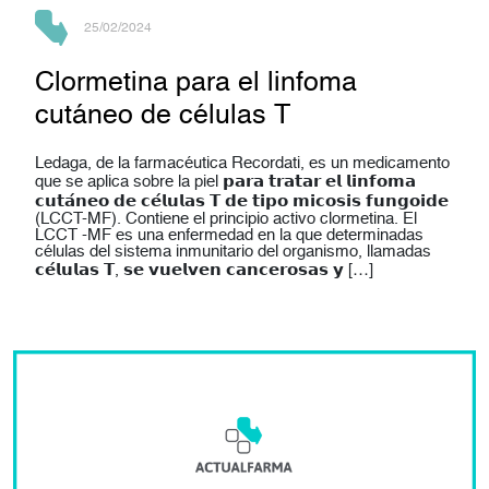
25/02/2024
Clormetina para el linfoma
cutáneo de células T
Ledaga, de la farmacéutica Recordati, es un medicamento
que se aplica sobre la piel 𝗽𝗮𝗿𝗮 𝘁𝗿𝗮𝘁𝗮𝗿 𝗲𝗹 𝗹𝗶𝗻𝗳𝗼𝗺𝗮
𝗰𝘂𝘁𝗮́𝗻𝗲𝗼 𝗱𝗲 𝗰𝗲́𝗹𝘂𝗹𝗮𝘀 𝗧 𝗱𝗲 𝘁𝗶𝗽𝗼 𝗺𝗶𝗰𝗼𝘀𝗶𝘀 𝗳𝘂𝗻𝗴𝗼𝗶𝗱𝗲
(LCCT-MF). Contiene el principio activo clormetina. El
LCCT -MF es una enfermedad en la que determinadas
células del sistema inmunitario del organismo, llamadas
𝗰𝗲́𝗹𝘂𝗹𝗮𝘀 𝗧, 𝘀𝗲 𝘃𝘂𝗲𝗹𝘃𝗲𝗻 𝗰𝗮𝗻𝗰𝗲𝗿𝗼𝘀𝗮𝘀 𝘆 […]