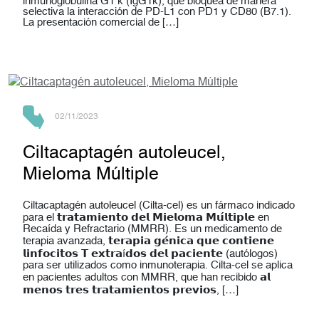
inmunoglobulina G1 κ (IgG1κ), que bloquea de manera
selectiva la interacción de PD-L1 con PD1 y CD80 (B7.1).
La presentación comercial de […]
02/11/2023
Ciltacaptagén autoleucel,
Mieloma Múltiple
Ciltacaptagén autoleucel (Cilta-cel) es un fármaco indicado
para el 𝘁𝗿𝗮𝘁𝗮𝗺𝗶𝗲𝗻𝘁𝗼 𝗱𝗲𝗹 𝗠𝗶𝗲𝗹𝗼𝗺𝗮 𝗠𝘂́𝗹𝘁𝗶𝗽𝗹𝗲 en
Recaída y Refractario (MMRR). Es un medicamento de
terapia avanzada, 𝘁𝗲𝗿𝗮𝗽𝗶𝗮 𝗴𝗲́𝗻𝗶𝗰𝗮 𝗾𝘂𝗲 𝗰𝗼𝗻𝘁𝗶𝗲𝗻𝗲
𝗹𝗶𝗻𝗳𝗼𝗰𝗶𝘁𝗼𝘀 𝗧 𝗲𝘅𝘁𝗿𝗮í𝗱𝗼𝘀 𝗱𝗲𝗹 𝗽𝗮𝗰𝗶𝗲𝗻𝘁𝗲 (autólogos)
para ser utilizados como inmunoterapia. Cilta-cel se aplica
en pacientes adultos con MMRR, que han recibido 𝗮𝗹
𝗺𝗲𝗻𝗼𝘀 𝘁𝗿𝗲𝘀 𝘁𝗿𝗮𝘁𝗮𝗺𝗶𝗲𝗻𝘁𝗼𝘀 𝗽𝗿𝗲𝘃𝗶𝗼𝘀, […]