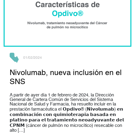
01/02/2024
Nivolumab, nueva inclusión en el
SNS
A partir de ayer día 1 de febrero de 2024, la Dirección
General de Cartera Común de Servicios del Sistema
Nacional de Salud y Farmacia, ha resuelto incluir en la
prestación farmacéutica el 𝗢𝗽𝗱𝗶𝘃𝗼® (𝗡𝗶𝘃𝗼𝗹𝘂𝗺𝗮𝗯) 𝗲𝗻
𝗰𝗼𝗺𝗯𝗶𝗻𝗮𝗰𝗶𝗼́𝗻 𝗰𝗼𝗻 𝗾𝘂𝗶𝗺𝗶𝗼𝘁𝗲𝗿𝗮𝗽𝗶𝗮 𝗯𝗮𝘀𝗮𝗱𝗮 𝗲𝗻
𝗽𝗹𝗮𝘁𝗶𝗻𝗼 𝗽𝗮𝗿𝗮 𝗲𝗹 𝘁𝗿𝗮𝘁𝗮𝗺𝗶𝗲𝗻𝘁𝗼 𝗻𝗲𝗼𝗮𝗱𝘆𝘂𝘃𝗮𝗻𝘁𝗲 𝗱𝗲𝗹
𝗖𝗣𝗡𝗠 (cáncer de pulmón no microcítico) resecable con
alto […]