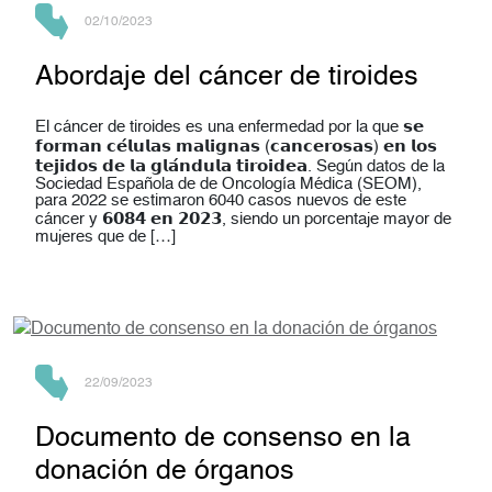
02/10/2023
Abordaje del cáncer de tiroides
El cáncer de tiroides es una enfermedad por la que 𝘀𝗲
𝗳𝗼𝗿𝗺𝗮𝗻 𝗰𝗲́𝗹𝘂𝗹𝗮𝘀 𝗺𝗮𝗹𝗶𝗴𝗻𝗮𝘀 (𝗰𝗮𝗻𝗰𝗲𝗿𝗼𝘀𝗮𝘀) 𝗲𝗻 𝗹𝗼𝘀
𝘁𝗲𝗷𝗶𝗱𝗼𝘀 𝗱𝗲 𝗹𝗮 𝗴𝗹𝗮́𝗻𝗱𝘂𝗹𝗮 𝘁𝗶𝗿𝗼𝗶𝗱𝗲𝗮. Según datos de la
Sociedad Española de de Oncología Médica (SEOM),
para 2022 se estimaron 6040 casos nuevos de este
cáncer y 𝟲𝟬𝟴𝟰 𝗲𝗻 𝟮𝟬𝟮𝟯, siendo un porcentaje mayor de
mujeres que de […]
22/09/2023
Documento de consenso en la
donación de órganos