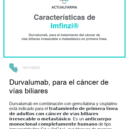
16/11/2023
Durvalumab, para el cáncer de
vías biliares
Durvalumab en combinación con gemcitabina y cisplatino
está indicado para el 𝘁𝗿𝗮𝘁𝗮𝗺𝗶𝗲𝗻𝘁𝗼 𝗱𝗲 𝗽𝗿𝗶𝗺𝗲𝗿𝗮 𝗹í𝗻𝗲𝗮
𝗱𝗲 𝗮𝗱𝘂𝗹𝘁𝗼𝘀 𝗰𝗼𝗻 𝗰𝗮́𝗻𝗰𝗲𝗿 𝗱𝗲 𝘃í𝗮𝘀 𝗯𝗶𝗹𝗶𝗮𝗿𝗲𝘀
𝗶𝗿𝗿𝗲𝘀𝗲𝗰𝗮𝗯𝗹𝗲 𝗼 𝗺𝗲𝘁𝗮𝘀𝘁𝗮́𝘀𝗶𝗰𝗼. Es un 𝗮𝗻𝘁𝗶𝗰𝘂𝗲𝗿𝗽𝗼
𝗺𝗼𝗻𝗼𝗰𝗹𝗼𝗻𝗮𝗹 𝗰𝗼𝗺𝗽𝗹𝗲𝘁𝗮𝗺𝗲𝗻𝘁𝗲 𝗵𝘂𝗺𝗮𝗻𝗼 de tipo