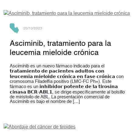
20/10/2023
Asciminib, tratamiento para la
leucemia mieloide crónica
Asciminib es un nuevo fármaco indicado para el
𝘁𝗿𝗮𝘁𝗮𝗺𝗶𝗲𝗻𝘁𝗼 𝗱𝗲 𝗽𝗮𝗰𝗶𝗲𝗻𝘁𝗲𝘀 𝗮𝗱𝘂𝗹𝘁𝗼𝘀 𝗰𝗼𝗻
𝗹𝗲𝘂𝗰𝗲𝗺𝗶𝗮 𝗺𝗶𝗲𝗹𝗼𝗶𝗱𝗲 𝗰𝗿𝗼́𝗻𝗶𝗰𝗮 𝗲𝗻 𝗳𝗮𝘀𝗲 𝗰𝗿𝗼́𝗻𝗶𝗰𝗮 con
cromosoma Filadelfia positivo (LMC-FC Ph+). Este
fármaco es un 𝗶𝗻𝗵𝗶𝗯𝗶𝗱𝗼𝗿 𝗽𝗼𝘁𝗲𝗻𝘁𝗲 𝗱𝗲 𝗹𝗮 𝘁𝗶𝗿𝗼𝘀𝗶𝗻𝗮
𝗰𝗶𝗻𝗮𝘀𝗮 𝗕𝗖𝗥-𝗔𝗕𝗟𝟭, se dirige específicamente al bolsillo
de miristoilo de ABL. La presentación comercial de
Asciminib es bajo el nombre de […]