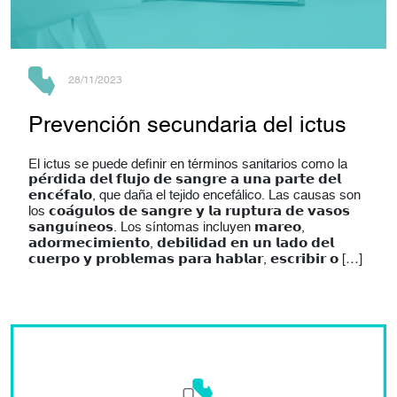
28/11/2023
Prevención secundaria del ictus
El ictus se puede definir en términos sanitarios como la
𝗽𝗲́𝗿𝗱𝗶𝗱𝗮 𝗱𝗲𝗹 𝗳𝗹𝘂𝗷𝗼 𝗱𝗲 𝘀𝗮𝗻𝗴𝗿𝗲 𝗮 𝘂𝗻𝗮 𝗽𝗮𝗿𝘁𝗲 𝗱𝗲𝗹
𝗲𝗻𝗰𝗲́𝗳𝗮𝗹𝗼, que daña el tejido encefálico. Las causas son
los 𝗰𝗼𝗮́𝗴𝘂𝗹𝗼𝘀 𝗱𝗲 𝘀𝗮𝗻𝗴𝗿𝗲 𝘆 𝗹𝗮 𝗿𝘂𝗽𝘁𝘂𝗿𝗮 𝗱𝗲 𝘃𝗮𝘀𝗼𝘀
𝘀𝗮𝗻𝗴𝘂í𝗻𝗲𝗼𝘀. Los síntomas incluyen 𝗺𝗮𝗿𝗲𝗼,
𝗮𝗱𝗼𝗿𝗺𝗲𝗰𝗶𝗺𝗶𝗲𝗻𝘁𝗼, 𝗱𝗲𝗯𝗶𝗹𝗶𝗱𝗮𝗱 𝗲𝗻 𝘂𝗻 𝗹𝗮𝗱𝗼 𝗱𝗲𝗹
𝗰𝘂𝗲𝗿𝗽𝗼 𝘆 𝗽𝗿𝗼𝗯𝗹𝗲𝗺𝗮𝘀 𝗽𝗮𝗿𝗮 𝗵𝗮𝗯𝗹𝗮𝗿, 𝗲𝘀𝗰𝗿𝗶𝗯𝗶𝗿 𝗼 […]