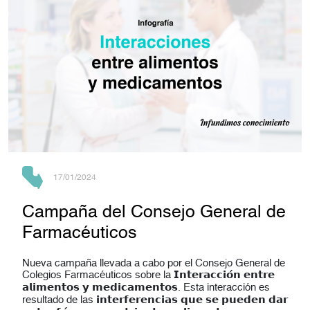
17/01/2024
Campaña del Consejo General de
Farmacéuticos
Nueva campaña llevada a cabo por el Consejo General de
Colegios Farmacéuticos sobre la 𝗜𝗻𝘁𝗲𝗿𝗮𝗰𝗰𝗶𝗼́𝗻 𝗲𝗻𝘁𝗿𝗲
𝗮𝗹𝗶𝗺𝗲𝗻𝘁𝗼𝘀 𝘆 𝗺𝗲𝗱𝗶𝗰𝗮𝗺𝗲𝗻𝘁𝗼𝘀. Esta interacción es
resultado de las 𝗶𝗻𝘁𝗲𝗿𝗳𝗲𝗿𝗲𝗻𝗰𝗶𝗮𝘀 𝗾𝘂𝗲 𝘀𝗲 𝗽𝘂𝗲𝗱𝗲𝗻 𝗱𝗮𝗿