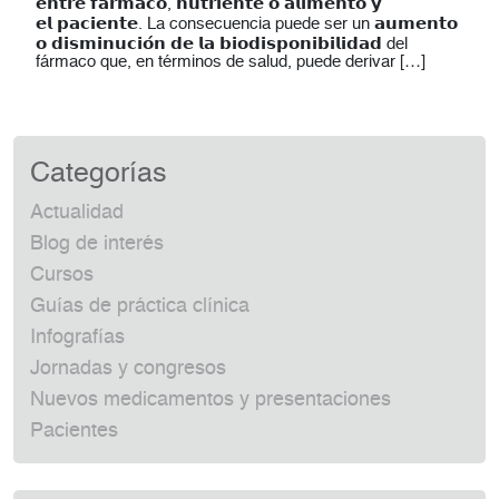
𝗲𝗻𝘁𝗿𝗲 𝗳𝗮́𝗿𝗺𝗮𝗰𝗼, 𝗻𝘂𝘁𝗿𝗶𝗲𝗻𝘁𝗲 𝗼 𝗮𝗹𝗶𝗺𝗲𝗻𝘁𝗼 𝘆
𝗲𝗹 𝗽𝗮𝗰𝗶𝗲𝗻𝘁𝗲. La consecuencia puede ser un 𝗮𝘂𝗺𝗲𝗻𝘁𝗼
𝗼 𝗱𝗶𝘀𝗺𝗶𝗻𝘂𝗰𝗶𝗼́𝗻 𝗱𝗲 𝗹𝗮 𝗯𝗶𝗼𝗱𝗶𝘀𝗽𝗼𝗻𝗶𝗯𝗶𝗹𝗶𝗱𝗮𝗱 del
fármaco que, en términos de salud, puede derivar […]
Categorías
Actualidad
Blog de interés
Cursos
Guías de práctica clínica
Infografías
Jornadas y congresos
Nuevos medicamentos y presentaciones
Pacientes