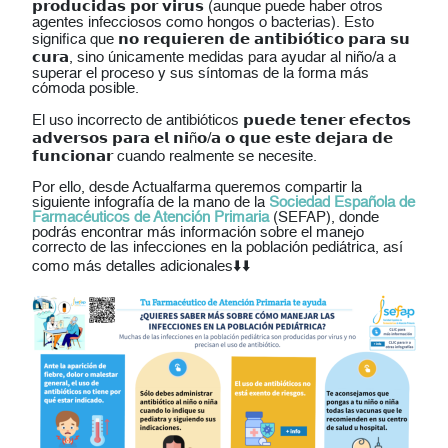
𝗽𝗿𝗼𝗱𝘂𝗰𝗶𝗱𝗮𝘀 𝗽𝗼𝗿 𝘃𝗶𝗿𝘂𝘀 (aunque puede haber otros
agentes infecciosos como hongos o bacterias). Esto
significa que 𝗻𝗼 𝗿𝗲𝗾𝘂𝗶𝗲𝗿𝗲𝗻 𝗱𝗲 𝗮𝗻𝘁𝗶𝗯𝗶𝗼́𝘁𝗶𝗰𝗼 𝗽𝗮𝗿𝗮 𝘀𝘂
𝗰𝘂𝗿𝗮, sino únicamente medidas para ayudar al niño/a a
superar el proceso y sus síntomas de la forma más
cómoda posible.
El uso incorrecto de antibióticos 𝗽𝘂𝗲𝗱𝗲 𝘁𝗲𝗻𝗲𝗿 𝗲𝗳𝗲𝗰𝘁𝗼𝘀
𝗮𝗱𝘃𝗲𝗿𝘀𝗼𝘀 𝗽𝗮𝗿𝗮 𝗲𝗹 𝗻𝗶ñ𝗼/𝗮 𝗼 𝗾𝘂𝗲 𝗲𝘀𝘁𝗲 𝗱𝗲𝗷𝗮𝗿𝗮 𝗱𝗲
𝗳𝘂𝗻𝗰𝗶𝗼𝗻𝗮𝗿 cuando realmente se necesite.
Por ello, desde Actualfarma queremos compartir la
siguiente infografía de la mano de la
Sociedad Española de
Farmacéuticos de Atención Primaria
(SEFAP), donde
podrás encontrar más información sobre el manejo
correcto de las infecciones en la población pediátrica, así
como más detalles adicionales⬇️⬇️