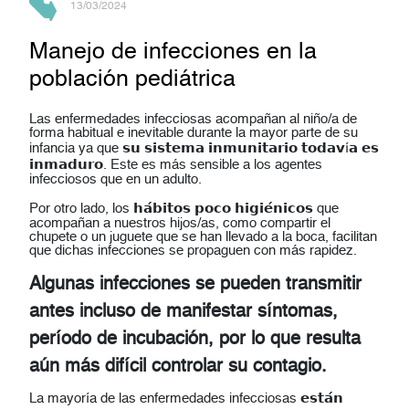
13/03/2024
Manejo de infecciones en la
población pediátrica
Las enfermedades infecciosas acompañan al niño/a de
forma habitual e inevitable durante la mayor parte de su
infancia ya que 𝘀𝘂 𝘀𝗶𝘀𝘁𝗲𝗺𝗮 𝗶𝗻𝗺𝘂𝗻𝗶𝘁𝗮𝗿𝗶𝗼 𝘁𝗼𝗱𝗮𝘃í𝗮 𝗲𝘀
𝗶𝗻𝗺𝗮𝗱𝘂𝗿𝗼. Este es más sensible a los agentes
infecciosos que en un adulto.
Por otro lado, los 𝗵𝗮́𝗯𝗶𝘁𝗼𝘀 𝗽𝗼𝗰𝗼 𝗵𝗶𝗴𝗶𝗲́𝗻𝗶𝗰𝗼𝘀 que
acompañan a nuestros hijos/as, como compartir el
chupete o un juguete que se han llevado a la boca, facilitan
que dichas infecciones se propaguen con más rapidez.
Algunas infecciones se pueden transmitir
antes incluso de manifestar síntomas,
período de incubación, por lo que resulta
aún más difícil controlar su contagio.
La mayoría de las enfermedades infecciosas 𝗲𝘀𝘁𝗮́𝗻