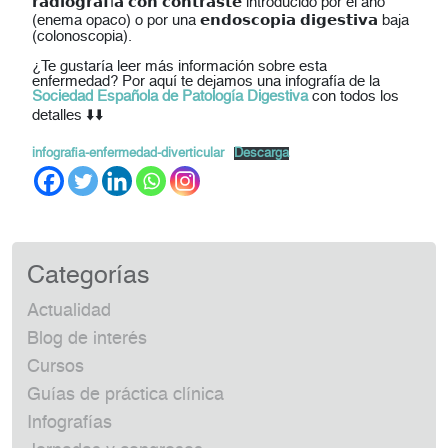
𝗿𝗮𝗱𝗶𝗼𝗴𝗿𝗮𝗳í𝗮 𝗰𝗼𝗻 𝗰𝗼𝗻𝘁𝗿𝗮𝘀𝘁𝗲 introducido por el ano
(enema opaco) o por una 𝗲𝗻𝗱𝗼𝘀𝗰𝗼𝗽𝗶𝗮 𝗱𝗶𝗴𝗲𝘀𝘁𝗶𝘃𝗮 baja
(colonoscopia).
¿Te gustaría leer más información sobre esta
enfermedad? Por aquí te dejamos una infografía de la
Sociedad Española de Patología Digestiva
con todos los
detalles ⬇️⬇️
infografia-enfermedad-diverticular
Descarga
Categorías
Actualidad
Blog de interés
Cursos
Guías de práctica clínica
Infografías