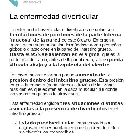
05/03/2024
La enfermedad diverticular
La enfermedad diverticular o divertículos de colon son
𝗵𝗲𝗿𝗻𝗶𝗮𝗰𝗶𝗼𝗻𝗲𝘀 𝗱𝗲 𝗽𝗼𝗿𝗰𝗶𝗼𝗻𝗲𝘀 𝗱𝗲 𝗹𝗮 𝗽𝗮𝗿𝘁𝗲 𝗶𝗻𝘁𝗲𝗿𝗻𝗮
(𝗺𝘂𝗰𝗼𝘀𝗮) 𝗱𝗲 𝗹𝗮 𝗽𝗮𝗿𝗲𝗱 de este órgano. Emergen a
través de su capa muscular, formándose como pequeños
globos o dilataciones en la pared del intestino grueso.
𝗛𝗮𝘀𝘁𝗮 𝗲𝗹 𝟵𝟱% 𝘀𝗲 𝗮𝘀𝗶𝗲𝗻𝘁𝗮𝗻 𝗲𝗻 𝗲𝗹 𝘀𝗶𝗴𝗺𝗮, que es la
parte final del colon, antes de llegar al recto, y que 𝗾𝘂𝗲𝗱𝗮
𝘀𝗶𝘁𝘂𝗮𝗱𝗼 𝗮𝗯𝗮𝗷𝗼 𝘆 𝗮 𝗹𝗮 𝗶𝘇𝗾𝘂𝗶𝗲𝗿𝗱𝗮 𝗱𝗲𝗹 𝘃𝗶𝗲𝗻𝘁𝗿𝗲.
Los divertículos se forman por un 𝗮𝘂𝗺𝗲𝗻𝘁𝗼 𝗱𝗲 𝗹𝗮
𝗽𝗿𝗲𝘀𝗶𝗼́𝗻 𝗱𝗲𝗻𝘁𝗿𝗼 𝗱𝗲𝗹 𝗶𝗻𝘁𝗲𝘀𝘁𝗶𝗻𝗼 𝗴𝗿𝘂𝗲𝘀𝗼. Esta presión
empuja la mucosa (capa interna) a través de las zonas
más débiles que existen en la capa muscular, allí donde
los vasos sanguíneos la atraviesan.
Esta enfermedad engloba 𝘁𝗿𝗲𝘀 𝘀𝗶𝘁𝘂𝗮𝗰𝗶𝗼𝗻𝗲𝘀 𝗱𝗶𝘀𝘁𝗶𝗻𝘁𝗮𝘀
𝗮𝘀𝗼𝗰𝗶𝗮𝗱𝗮𝘀 𝗮 𝗹𝗮 𝗽𝗿𝗲𝘀𝗲𝗻𝗰𝗶𝗮 𝗱𝗲 𝗱𝗶𝘃𝗲𝗿𝘁í𝗰𝘂𝗹𝗼𝘀 en el
intestino grueso:
𝗘𝘀𝘁𝗮𝗱𝗼 𝗽𝗿𝗲𝗱𝗶𝘃𝗲𝗿𝘁𝗶𝗰𝘂𝗹𝗮𝗿, caracterizado por
engrosamiento y acortamiento de la pared del colon
sin divertículos reconocibles