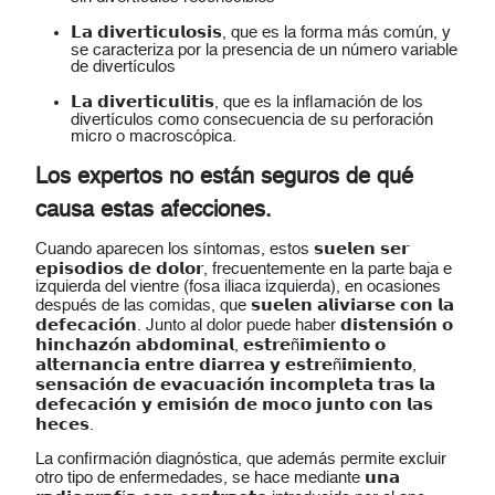
𝗟𝗮 𝗱𝗶𝘃𝗲𝗿𝘁𝗶𝗰𝘂𝗹𝗼𝘀𝗶𝘀, que es la forma más común, y
se caracteriza por la presencia de un número variable
de divertículos
𝗟𝗮 𝗱𝗶𝘃𝗲𝗿𝘁𝗶𝗰𝘂𝗹𝗶𝘁𝗶𝘀, que es la inflamación de los
divertículos como consecuencia de su perforación
micro o macroscópica.
Los expertos no están seguros de qué
causa estas afecciones.
Cuando aparecen los síntomas, estos 𝘀𝘂𝗲𝗹𝗲𝗻 𝘀𝗲𝗿
𝗲𝗽𝗶𝘀𝗼𝗱𝗶𝗼𝘀 𝗱𝗲 𝗱𝗼𝗹𝗼𝗿, frecuentemente en la parte baja e
izquierda del vientre (fosa iliaca izquierda), en ocasiones
después de las comidas, que 𝘀𝘂𝗲𝗹𝗲𝗻 𝗮𝗹𝗶𝘃𝗶𝗮𝗿𝘀𝗲 𝗰𝗼𝗻 𝗹𝗮
𝗱𝗲𝗳𝗲𝗰𝗮𝗰𝗶𝗼́𝗻. Junto al dolor puede haber 𝗱𝗶𝘀𝘁𝗲𝗻𝘀𝗶𝗼́𝗻 𝗼
𝗵𝗶𝗻𝗰𝗵𝗮𝘇𝗼́𝗻 𝗮𝗯𝗱𝗼𝗺𝗶𝗻𝗮𝗹, 𝗲𝘀𝘁𝗿𝗲ñ𝗶𝗺𝗶𝗲𝗻𝘁𝗼 𝗼
𝗮𝗹𝘁𝗲𝗿𝗻𝗮𝗻𝗰𝗶𝗮 𝗲𝗻𝘁𝗿𝗲 𝗱𝗶𝗮𝗿𝗿𝗲𝗮 𝘆 𝗲𝘀𝘁𝗿𝗲ñ𝗶𝗺𝗶𝗲𝗻𝘁𝗼,
𝘀𝗲𝗻𝘀𝗮𝗰𝗶𝗼́𝗻 𝗱𝗲 𝗲𝘃𝗮𝗰𝘂𝗮𝗰𝗶𝗼́𝗻 𝗶𝗻𝗰𝗼𝗺𝗽𝗹𝗲𝘁𝗮 𝘁𝗿𝗮𝘀 𝗹𝗮
𝗱𝗲𝗳𝗲𝗰𝗮𝗰𝗶𝗼́𝗻 𝘆 𝗲𝗺𝗶𝘀𝗶𝗼́𝗻 𝗱𝗲 𝗺𝗼𝗰𝗼 𝗷𝘂𝗻𝘁𝗼 𝗰𝗼𝗻 𝗹𝗮𝘀
𝗵𝗲𝗰𝗲𝘀.
La confirmación diagnóstica, que además permite excluir
otro tipo de enfermedades, se hace mediante 𝘂𝗻𝗮