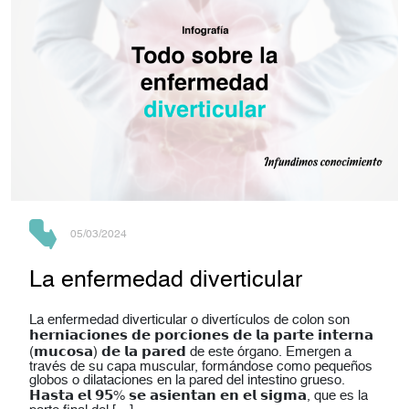
05/03/2024
La enfermedad diverticular
La enfermedad diverticular o divertículos de colon son
𝗵𝗲𝗿𝗻𝗶𝗮𝗰𝗶𝗼𝗻𝗲𝘀 𝗱𝗲 𝗽𝗼𝗿𝗰𝗶𝗼𝗻𝗲𝘀 𝗱𝗲 𝗹𝗮 𝗽𝗮𝗿𝘁𝗲 𝗶𝗻𝘁𝗲𝗿𝗻𝗮
(𝗺𝘂𝗰𝗼𝘀𝗮) 𝗱𝗲 𝗹𝗮 𝗽𝗮𝗿𝗲𝗱 de este órgano. Emergen a
través de su capa muscular, formándose como pequeños
globos o dilataciones en la pared del intestino grueso.
𝗛𝗮𝘀𝘁𝗮 𝗲𝗹 𝟵𝟱% 𝘀𝗲 𝗮𝘀𝗶𝗲𝗻𝘁𝗮𝗻 𝗲𝗻 𝗲𝗹 𝘀𝗶𝗴𝗺𝗮, que es la