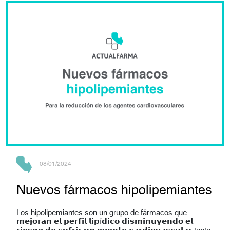
08/01/2024
Nuevos fármacos hipolipemiantes
Los hipolipemiantes son un grupo de fármacos que
𝗺𝗲𝗷𝗼𝗿𝗮𝗻 𝗲𝗹 𝗽𝗲𝗿𝗳𝗶𝗹 𝗹𝗶𝗽í𝗱𝗶𝗰𝗼 𝗱𝗶𝘀𝗺𝗶𝗻𝘂𝘆𝗲𝗻𝗱𝗼 𝗲𝗹