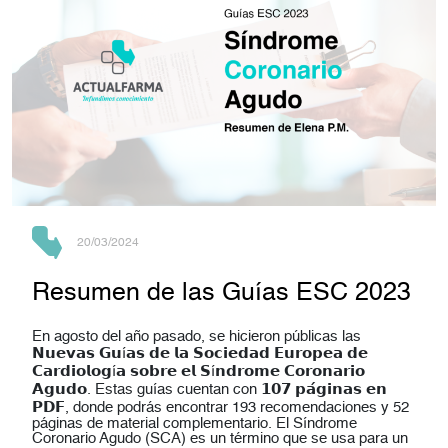
20/03/2024
Resumen de las Guías ESC 2023
En agosto del año pasado, se hicieron públicas las
𝗡𝘂𝗲𝘃𝗮𝘀 𝗚𝘂í𝗮𝘀 𝗱𝗲 𝗹𝗮 𝗦𝗼𝗰𝗶𝗲𝗱𝗮𝗱 𝗘𝘂𝗿𝗼𝗽𝗲𝗮 𝗱𝗲
𝗖𝗮𝗿𝗱𝗶𝗼𝗹𝗼𝗴í𝗮 𝘀𝗼𝗯𝗿𝗲 𝗲𝗹 𝗦í𝗻𝗱𝗿𝗼𝗺𝗲 𝗖𝗼𝗿𝗼𝗻𝗮𝗿𝗶𝗼
𝗔𝗴𝘂𝗱𝗼. Estas guías cuentan con 𝟭𝟬𝟳 𝗽𝗮́𝗴𝗶𝗻𝗮𝘀 𝗲𝗻
𝗣𝗗𝗙, donde podrás encontrar 193 recomendaciones y 52
páginas de material complementario. El Síndrome
Coronario Agudo (SCA) es un término que se usa para un