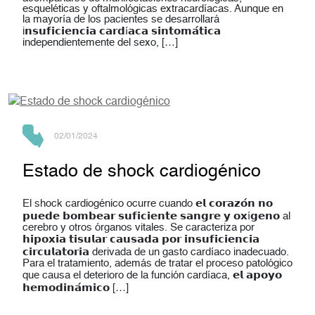
esqueléticas y oftalmológicas extracardíacas. Aunque en
la mayoría de los pacientes se desarrollará
i𝗻𝘀𝘂𝗳𝗶𝗰𝗶𝗲𝗻𝗰𝗶𝗮 𝗰𝗮𝗿𝗱í𝗮𝗰𝗮 𝘀𝗶𝗻𝘁𝗼𝗺𝗮́𝘁𝗶𝗰𝗮
independientemente del sexo, […]
02/01/2024
Estado de shock cardiogénico
El shock cardiogénico ocurre cuando 𝗲𝗹 𝗰𝗼𝗿𝗮𝘇𝗼́𝗻 𝗻𝗼
𝗽𝘂𝗲𝗱𝗲 𝗯𝗼𝗺𝗯𝗲𝗮𝗿 𝘀𝘂𝗳𝗶𝗰𝗶𝗲𝗻𝘁𝗲 𝘀𝗮𝗻𝗴𝗿𝗲 𝘆 𝗼𝘅í𝗴𝗲𝗻𝗼 al
cerebro y otros órganos vitales. Se caracteriza por
𝗵𝗶𝗽𝗼𝘅𝗶𝗮 𝘁𝗶𝘀𝘂𝗹𝗮𝗿 𝗰𝗮𝘂𝘀𝗮𝗱𝗮 𝗽𝗼𝗿 𝗶𝗻𝘀𝘂𝗳𝗶𝗰𝗶𝗲𝗻𝗰𝗶𝗮
𝗰𝗶𝗿𝗰𝘂𝗹𝗮𝘁𝗼𝗿𝗶𝗮 derivada de un gasto cardíaco inadecuado.
Para el tratamiento, además de tratar el proceso patológico
que causa el deterioro de la función cardíaca, 𝗲𝗹 𝗮𝗽𝗼𝘆𝗼
𝗵𝗲𝗺𝗼𝗱𝗶𝗻𝗮́𝗺𝗶𝗰𝗼 […]