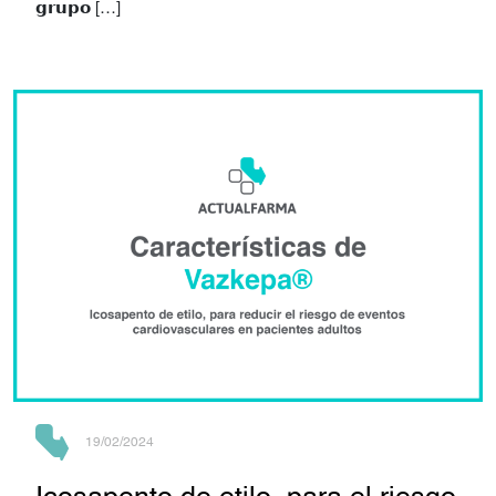
𝗴𝗿𝘂𝗽𝗼 […]
19/02/2024