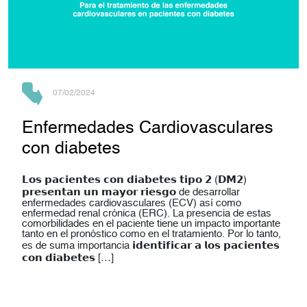
07/02/2024
Enfermedades Cardiovasculares
con diabetes
𝗟𝗼𝘀 𝗽𝗮𝗰𝗶𝗲𝗻𝘁𝗲𝘀 𝗰𝗼𝗻 𝗱𝗶𝗮𝗯𝗲𝘁𝗲𝘀 𝘁𝗶𝗽𝗼 𝟮 (𝗗𝗠𝟮)
𝗽𝗿𝗲𝘀𝗲𝗻𝘁𝗮𝗻 𝘂𝗻 𝗺𝗮𝘆𝗼𝗿 𝗿𝗶𝗲𝘀𝗴𝗼 de desarrollar
enfermedades cardiovasculares (ECV) así como
enfermedad renal crónica (ERC). La presencia de estas
comorbilidades en el paciente tiene un impacto importante
tanto en el pronóstico como en el tratamiento. Por lo tanto,
es de suma importancia 𝗶𝗱𝗲𝗻𝘁𝗶𝗳𝗶𝗰𝗮𝗿 𝗮 𝗹𝗼𝘀 𝗽𝗮𝗰𝗶𝗲𝗻𝘁𝗲𝘀
𝗰𝗼𝗻 𝗱𝗶𝗮𝗯𝗲𝘁𝗲𝘀 […]