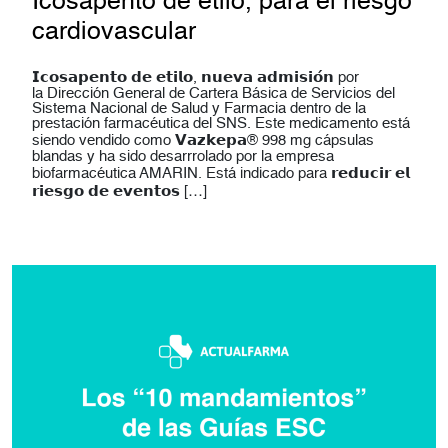
Icosapento de etilo, para el riesgo
cardiovascular
𝗜𝗰𝗼𝘀𝗮𝗽𝗲𝗻𝘁𝗼 𝗱𝗲 𝗲𝘁𝗶𝗹𝗼, 𝗻𝘂𝗲𝘃𝗮 𝗮𝗱𝗺𝗶𝘀𝗶𝗼́𝗻 por
la Dirección General de Cartera Básica de Servicios del
Sistema Nacional de Salud y Farmacia dentro de la
prestación farmacéutica del SNS. Este medicamento está
siendo vendido como 𝗩𝗮𝘇𝗸𝗲𝗽𝗮® 998 mg cápsulas
blandas y ha sido desarrrolado por la empresa
biofarmacéutica AMARIN. Está indicado para 𝗿𝗲𝗱𝘂𝗰𝗶𝗿 𝗲𝗹
𝗿𝗶𝗲𝘀𝗴𝗼 𝗱𝗲 𝗲𝘃𝗲𝗻𝘁𝗼𝘀 […]