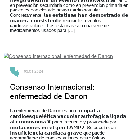
𝗿𝗶𝗲𝘀𝗴𝗼 𝗱𝗲 𝘀𝘂𝗳𝗿𝗶𝗿 𝘂𝗻 𝗲𝘃𝗲𝗻𝘁𝗼 𝗰𝗮𝗿𝗱𝗶𝗼𝘃𝗮𝘀𝗰𝘂𝗹𝗮𝗿 tanto
en prevención secundaria como en prevención primaria en
pacientes con elevado riesgo cardiovascular.
Concretamente, 𝗹𝗮𝘀 𝗲𝘀𝘁𝗮𝘁𝗶𝗻𝗮𝘀 𝗵𝗮𝗻 𝗱𝗲𝗺𝗼𝘀𝘁𝗿𝗮𝗱𝗼 𝗱𝗲
𝗺𝗮𝗻𝗲𝗿𝗮 𝗰𝗼𝗻𝘀𝗶𝘀𝘁𝗲𝗻𝘁𝗲 reducir los eventos
cardiovasculares. Las estatinas son una serie de
medicamentos usados para […]
03/01/2024
Consenso Internacional:
enfermedad de Danon
La enfermedad de Danon es una 𝗺𝗶𝗼𝗽𝗮𝘁í𝗮
𝗰𝗮𝗿𝗱𝗶𝗼𝗲𝘀𝗾𝘂𝗲𝗹𝗲́𝘁𝗶𝗰𝗮 𝘃𝗮𝗰𝘂𝗼𝗹𝗮𝗿 𝗮𝘂𝘁𝗼𝗳𝗮́𝗴𝗶𝗰𝗮 𝗹𝗶𝗴𝗮𝗱𝗮
𝗮𝗹 𝗰𝗿𝗼𝗺𝗼𝘀𝗼𝗺𝗮 𝗫 poco frecuente y provocada por
𝗺𝘂𝘁𝗮𝗰𝗶𝗼𝗻𝗲𝘀 𝗲𝗻 𝗲𝗹 𝗴𝗲𝗻 𝗟𝗔𝗠𝗣𝟮. Se asocia con
𝗶𝗻𝘀𝘂𝗳𝗶𝗰𝗶𝗲𝗻𝗰𝗶𝗮 𝗰𝗮𝗿𝗱í𝗮𝗰𝗮 𝗴𝗿𝗮𝘃𝗲 que puede
acompañarse de manifestaciones neurológicas,