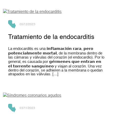
05/12/2023
Tratamiento de la endocarditis
La endocarditis es una 𝗶𝗻𝗳𝗹𝗮𝗺𝗮𝗰𝗶𝗼́𝗻 𝗿𝗮𝗿𝗮, 𝗽𝗲𝗿𝗼
𝗽𝗼𝘁𝗲𝗻𝗰𝗶𝗮𝗹𝗺𝗲𝗻𝘁𝗲 𝗺𝗼𝗿𝘁𝗮𝗹, de la membrana dentro de
las cámaras y válvulas del corazón (el endocardio). Por lo
general, es causada por 𝗴𝗲́𝗿𝗺𝗲𝗻𝗲𝘀 𝗾𝘂𝗲 𝗲𝗻𝘁𝗿𝗮𝗻 𝗲𝗻
𝗲𝗹 𝘁𝗼𝗿𝗿𝗲𝗻𝘁𝗲 𝘀𝗮𝗻𝗴𝘂í𝗻𝗲𝗼 y viajan al corazón. Una vez
dentro del corazón, se adhieren a la membrana o quedan
atrapados en las válvulas. […]
03/11/2023