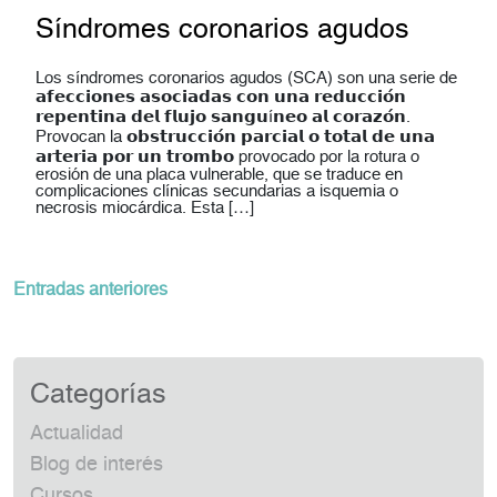
Síndromes coronarios agudos
Los síndromes coronarios agudos (SCA) son una serie de
𝗮𝗳𝗲𝗰𝗰𝗶𝗼𝗻𝗲𝘀 𝗮𝘀𝗼𝗰𝗶𝗮𝗱𝗮𝘀 𝗰𝗼𝗻 𝘂𝗻𝗮 𝗿𝗲𝗱𝘂𝗰𝗰𝗶𝗼́𝗻
𝗿𝗲𝗽𝗲𝗻𝘁𝗶𝗻𝗮 𝗱𝗲𝗹 𝗳𝗹𝘂𝗷𝗼 𝘀𝗮𝗻𝗴𝘂í𝗻𝗲𝗼 𝗮𝗹 𝗰𝗼𝗿𝗮𝘇𝗼́𝗻.
Provocan la 𝗼𝗯𝘀𝘁𝗿𝘂𝗰𝗰𝗶𝗼́𝗻 𝗽𝗮𝗿𝗰𝗶𝗮𝗹 𝗼 𝘁𝗼𝘁𝗮𝗹 𝗱𝗲 𝘂𝗻𝗮
𝗮𝗿𝘁𝗲𝗿𝗶𝗮 𝗽𝗼𝗿 𝘂𝗻 𝘁𝗿𝗼𝗺𝗯𝗼 provocado por la rotura o
erosión de una placa vulnerable, que se traduce en
complicaciones clínicas secundarias a isquemia o
necrosis miocárdica. Esta […]
Navegación
Entradas anteriores
de
entradas
Categorías
Actualidad
Blog de interés
Cursos