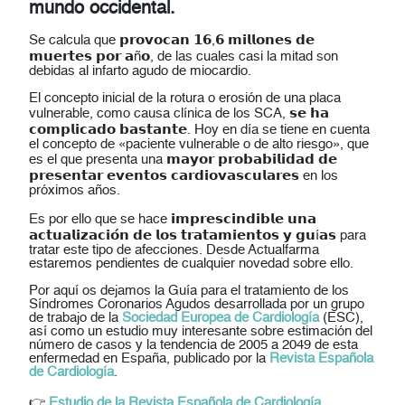
mundo occidental.
Se calcula que 𝗽𝗿𝗼𝘃𝗼𝗰𝗮𝗻 𝟭𝟲,𝟲 𝗺𝗶𝗹𝗹𝗼𝗻𝗲𝘀 𝗱𝗲
𝗺𝘂𝗲𝗿𝘁𝗲𝘀 𝗽𝗼𝗿 𝗮ñ𝗼, de las cuales casi la mitad son
debidas al infarto agudo de miocardio.
El concepto inicial de la rotura o erosión de una placa
vulnerable, como causa clínica de los SCA, 𝘀𝗲 𝗵𝗮
𝗰𝗼𝗺𝗽𝗹𝗶𝗰𝗮𝗱𝗼 𝗯𝗮𝘀𝘁𝗮𝗻𝘁𝗲. Hoy en día se tiene en cuenta
el concepto de «paciente vulnerable o de alto riesgo», que
es el que presenta una 𝗺𝗮𝘆𝗼𝗿 𝗽𝗿𝗼𝗯𝗮𝗯𝗶𝗹𝗶𝗱𝗮𝗱 𝗱𝗲
𝗽𝗿𝗲𝘀𝗲𝗻𝘁𝗮𝗿 𝗲𝘃𝗲𝗻𝘁𝗼𝘀 𝗰𝗮𝗿𝗱𝗶𝗼𝘃𝗮𝘀𝗰𝘂𝗹𝗮𝗿𝗲𝘀 en los
próximos años.
Es por ello que se hace 𝗶𝗺𝗽𝗿𝗲𝘀𝗰𝗶𝗻𝗱𝗶𝗯𝗹𝗲 𝘂𝗻𝗮
𝗮𝗰𝘁𝘂𝗮𝗹𝗶𝘇𝗮𝗰𝗶𝗼́𝗻 𝗱𝗲 𝗹𝗼𝘀 𝘁𝗿𝗮𝘁𝗮𝗺𝗶𝗲𝗻𝘁𝗼𝘀 𝘆 𝗴𝘂í𝗮𝘀 para
tratar este tipo de afecciones. Desde Actualfarma
estaremos pendientes de cualquier novedad sobre ello.
Por aquí os dejamos la Guía para el tratamiento de los
Síndromes Coronarios Agudos desarrollada por un grupo
de trabajo de la
Sociedad Europea de Cardiología
(ESC),
así como un estudio muy interesante sobre estimación del
número de casos y la tendencia de 2005 a 2049 de esta
enfermedad en España, publicado por la
Revista Española
de Cardiología
.
👉
Estudio de la Revista Española de Cardiología