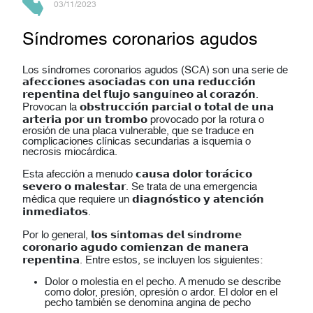
03/11/2023
Síndromes coronarios agudos
Los síndromes coronarios agudos (SCA) son una serie de
𝗮𝗳𝗲𝗰𝗰𝗶𝗼𝗻𝗲𝘀 𝗮𝘀𝗼𝗰𝗶𝗮𝗱𝗮𝘀 𝗰𝗼𝗻 𝘂𝗻𝗮 𝗿𝗲𝗱𝘂𝗰𝗰𝗶𝗼́𝗻
𝗿𝗲𝗽𝗲𝗻𝘁𝗶𝗻𝗮 𝗱𝗲𝗹 𝗳𝗹𝘂𝗷𝗼 𝘀𝗮𝗻𝗴𝘂í𝗻𝗲𝗼 𝗮𝗹 𝗰𝗼𝗿𝗮𝘇𝗼́𝗻.
Provocan la 𝗼𝗯𝘀𝘁𝗿𝘂𝗰𝗰𝗶𝗼́𝗻 𝗽𝗮𝗿𝗰𝗶𝗮𝗹 𝗼 𝘁𝗼𝘁𝗮𝗹 𝗱𝗲 𝘂𝗻𝗮
𝗮𝗿𝘁𝗲𝗿𝗶𝗮 𝗽𝗼𝗿 𝘂𝗻 𝘁𝗿𝗼𝗺𝗯𝗼 provocado por la rotura o
erosión de una placa vulnerable, que se traduce en
complicaciones clínicas secundarias a isquemia o
necrosis miocárdica.
Esta afección a menudo 𝗰𝗮𝘂𝘀𝗮 𝗱𝗼𝗹𝗼𝗿 𝘁𝗼𝗿𝗮́𝗰𝗶𝗰𝗼
𝘀𝗲𝘃𝗲𝗿𝗼 𝗼 𝗺𝗮𝗹𝗲𝘀𝘁𝗮𝗿. Se trata de una emergencia
médica que requiere un 𝗱𝗶𝗮𝗴𝗻𝗼́𝘀𝘁𝗶𝗰𝗼 𝘆 𝗮𝘁𝗲𝗻𝗰𝗶𝗼́𝗻
𝗶𝗻𝗺𝗲𝗱𝗶𝗮𝘁𝗼𝘀.
Por lo general, 𝗹𝗼𝘀 𝘀í𝗻𝘁𝗼𝗺𝗮𝘀 𝗱𝗲𝗹 𝘀í𝗻𝗱𝗿𝗼𝗺𝗲
𝗰𝗼𝗿𝗼𝗻𝗮𝗿𝗶𝗼 𝗮𝗴𝘂𝗱𝗼 𝗰𝗼𝗺𝗶𝗲𝗻𝘇𝗮𝗻 𝗱𝗲 𝗺𝗮𝗻𝗲𝗿𝗮
𝗿𝗲𝗽𝗲𝗻𝘁𝗶𝗻𝗮. Entre estos, se incluyen los siguientes:
Dolor o molestia en el pecho. A menudo se describe
como dolor, presión, opresión o ardor. El dolor en el
pecho también se denomina angina de pecho