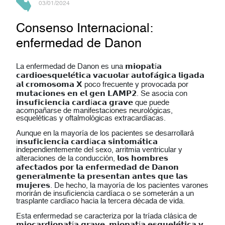
03/01/2024
Consenso Internacional:
enfermedad de Danon
La enfermedad de Danon es una 𝗺𝗶𝗼𝗽𝗮𝘁í𝗮
𝗰𝗮𝗿𝗱𝗶𝗼𝗲𝘀𝗾𝘂𝗲𝗹𝗲́𝘁𝗶𝗰𝗮 𝘃𝗮𝗰𝘂𝗼𝗹𝗮𝗿 𝗮𝘂𝘁𝗼𝗳𝗮́𝗴𝗶𝗰𝗮 𝗹𝗶𝗴𝗮𝗱𝗮
𝗮𝗹 𝗰𝗿𝗼𝗺𝗼𝘀𝗼𝗺𝗮 𝗫 poco frecuente y provocada por
𝗺𝘂𝘁𝗮𝗰𝗶𝗼𝗻𝗲𝘀 𝗲𝗻 𝗲𝗹 𝗴𝗲𝗻 𝗟𝗔𝗠𝗣𝟮. Se asocia con
𝗶𝗻𝘀𝘂𝗳𝗶𝗰𝗶𝗲𝗻𝗰𝗶𝗮 𝗰𝗮𝗿𝗱í𝗮𝗰𝗮 𝗴𝗿𝗮𝘃𝗲 que puede
acompañarse de manifestaciones neurológicas,
esqueléticas y oftalmológicas extracardíacas.
Aunque en la mayoría de los pacientes se desarrollará
i𝗻𝘀𝘂𝗳𝗶𝗰𝗶𝗲𝗻𝗰𝗶𝗮 𝗰𝗮𝗿𝗱í𝗮𝗰𝗮 𝘀𝗶𝗻𝘁𝗼𝗺𝗮́𝘁𝗶𝗰𝗮
independientemente del sexo, arritmia ventricular y
alteraciones de la conducción, 𝗹𝗼𝘀 𝗵𝗼𝗺𝗯𝗿𝗲𝘀
𝗮𝗳𝗲𝗰𝘁𝗮𝗱𝗼𝘀 𝗽𝗼𝗿 𝗹𝗮 𝗲𝗻𝗳𝗲𝗿𝗺𝗲𝗱𝗮𝗱 𝗱𝗲 𝗗𝗮𝗻𝗼𝗻
𝗴𝗲𝗻𝗲𝗿𝗮𝗹𝗺𝗲𝗻𝘁𝗲 𝗹𝗮 𝗽𝗿𝗲𝘀𝗲𝗻𝘁𝗮𝗻 𝗮𝗻𝘁𝗲𝘀 𝗾𝘂𝗲 𝗹𝗮𝘀
𝗺𝘂𝗷𝗲𝗿𝗲𝘀. De hecho, la mayoría de los pacientes varones
morirán de insuficiencia cardíaca o se someterán a un
trasplante cardíaco hacia la tercera década de vida.
Esta enfermedad se caracteriza por la tríada clásica de
𝗺𝗶𝗼𝗰𝗮𝗿𝗱𝗶𝗼𝗽𝗮𝘁í𝗮 𝗴𝗿𝗮𝘃𝗲, 𝗺𝗶𝗼𝗽𝗮𝘁í𝗮 𝗲𝘀𝗾𝘂𝗲𝗹𝗲́𝘁𝗶𝗰𝗮 𝘆