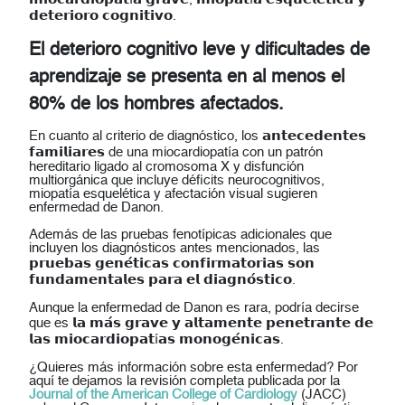
𝗱𝗲𝘁𝗲𝗿𝗶𝗼𝗿𝗼 𝗰𝗼𝗴𝗻𝗶𝘁𝗶𝘃𝗼.
El deterioro cognitivo leve y dificultades de
aprendizaje se presenta en al menos el
80% de los hombres afectados.
En cuanto al criterio de diagnóstico, los 𝗮𝗻𝘁𝗲𝗰𝗲𝗱𝗲𝗻𝘁𝗲𝘀
𝗳𝗮𝗺𝗶𝗹𝗶𝗮𝗿𝗲𝘀 de una miocardiopatía con un patrón
hereditario ligado al cromosoma X y disfunción
multiorgánica que incluye déficits neurocognitivos,
miopatía esquelética y afectación visual sugieren
enfermedad de Danon.
Además de las pruebas fenotípicas adicionales que
incluyen los diagnósticos antes mencionados, las
𝗽𝗿𝘂𝗲𝗯𝗮𝘀 𝗴𝗲𝗻𝗲́𝘁𝗶𝗰𝗮𝘀 𝗰𝗼𝗻𝗳𝗶𝗿𝗺𝗮𝘁𝗼𝗿𝗶𝗮𝘀 𝘀𝗼𝗻
𝗳𝘂𝗻𝗱𝗮𝗺𝗲𝗻𝘁𝗮𝗹𝗲𝘀 𝗽𝗮𝗿𝗮 𝗲𝗹 𝗱𝗶𝗮𝗴𝗻𝗼́𝘀𝘁𝗶𝗰𝗼.
Aunque la enfermedad de Danon es rara, podría decirse
que es 𝗹𝗮 𝗺𝗮́𝘀 𝗴𝗿𝗮𝘃𝗲 𝘆 𝗮𝗹𝘁𝗮𝗺𝗲𝗻𝘁𝗲 𝗽𝗲𝗻𝗲𝘁𝗿𝗮𝗻𝘁𝗲 𝗱𝗲
𝗹𝗮𝘀 𝗺𝗶𝗼𝗰𝗮𝗿𝗱𝗶𝗼𝗽𝗮𝘁í𝗮𝘀 𝗺𝗼𝗻𝗼𝗴𝗲́𝗻𝗶𝗰𝗮𝘀.
¿Quieres más información sobre esta enfermedad? Por
aquí te dejamos la revisión completa publicada por la
Journal of the American College of Cardiology
(JACC)