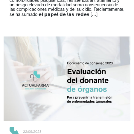
comorbilidades psiquiátricas, resistencia al tratamiento y
un riesgo elevado de mortalidad como consecuencia de
las complicaciones médicas y del suicidio. Recientemente,
se ha sumado 𝗲𝗹 𝗽𝗮𝗽𝗲𝗹 𝗱𝗲 𝗹𝗮𝘀 𝗿𝗲𝗱𝗲𝘀 […]
22/09/2023