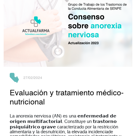
27/02/2024
Evaluación y tratamiento médico-
nutricional
La anorexia nerviosa (AN) es una 𝗲𝗻𝗳𝗲𝗿𝗺𝗲𝗱𝗮𝗱 𝗱𝗲
𝗼𝗿𝗶𝗴𝗲𝗻 𝗺𝘂𝗹𝘁𝗶𝗳𝗮𝗰𝘁𝗼𝗿𝗶𝗮𝗹. Constituye un 𝘁𝗿𝗮𝘀𝘁𝗼𝗿𝗻𝗼
𝗽𝘀𝗶𝗾𝘂𝗶𝗮́𝘁𝗿𝗶𝗰𝗼 𝗴𝗿𝗮𝘃𝗲 caracterizado por la restricción
alimentaria y la desnutrición, la elevada incidenciade