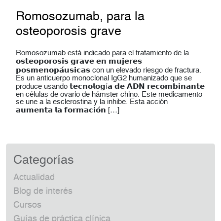
Romosozumab, para la
osteoporosis grave
Romosozumab está indicado para el tratamiento de la
𝗼𝘀𝘁𝗲𝗼𝗽𝗼𝗿𝗼𝘀𝗶𝘀 𝗴𝗿𝗮𝘃𝗲 𝗲𝗻 𝗺𝘂𝗷𝗲𝗿𝗲𝘀
𝗽𝗼𝘀𝗺𝗲𝗻𝗼𝗽𝗮́𝘂𝘀𝗶𝗰𝗮𝘀 con un elevado riesgo de fractura.
Es un anticuerpo monoclonal IgG2 humanizado que se
produce usando 𝘁𝗲𝗰𝗻𝗼𝗹𝗼𝗴í𝗮 𝗱𝗲 𝗔𝗗𝗡 𝗿𝗲𝗰𝗼𝗺𝗯𝗶𝗻𝗮𝗻𝘁𝗲
en células de ovario de hámster chino. Este medicamento
se une a la esclerostina y la inhibe. Esta acción
𝗮𝘂𝗺𝗲𝗻𝘁𝗮 𝗹𝗮 𝗳𝗼𝗿𝗺𝗮𝗰𝗶𝗼́𝗻 […]
Categorías
Actualidad
Blog de interés
Cursos
Guías de práctica clínica