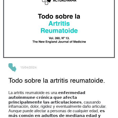
15/04/2024
Todo sobre la artritis reumatoide.
La artritis reumatoide es una 𝗲𝗻𝗳𝗲𝗿𝗺𝗲𝗱𝗮𝗱
𝗮𝘂𝘁𝗼𝗶𝗻𝗺𝘂𝗻𝗲 𝗰𝗿𝗼́𝗻𝗶𝗰𝗮 𝗾𝘂𝗲 𝗮𝗳𝗲𝗰𝘁𝗮
𝗽𝗿𝗶𝗻𝗰𝗶𝗽𝗮𝗹𝗺𝗲𝗻𝘁𝗲 𝗹𝗮𝘀 𝗮𝗿𝘁𝗶𝗰𝘂𝗹𝗮𝗰𝗶𝗼𝗻𝗲𝘀, causando
inflamación, dolor, rigidez y eventualmente daño articular.
Aunque puede afectar a personas de cualquier edad, 𝗲𝘀
𝗺𝗮́𝘀 𝗰𝗼𝗺𝘂́𝗻 𝗲𝗻 𝗮𝗱𝘂𝗹𝘁𝗼𝘀 𝗱𝗲 𝗺𝗲𝗱𝗶𝗮𝗻𝗮 𝗲𝗱𝗮𝗱 𝘆