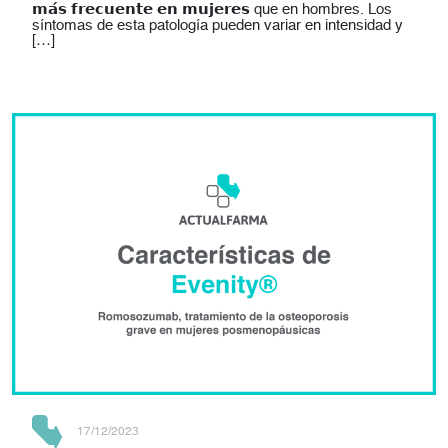
𝗺𝗮́𝘀 𝗳𝗿𝗲𝗰𝘂𝗲𝗻𝘁𝗲 𝗲𝗻 𝗺𝘂𝗷𝗲𝗿𝗲𝘀 que en hombres. Los
síntomas de esta patología pueden variar en intensidad y
[…]
17/12/2023