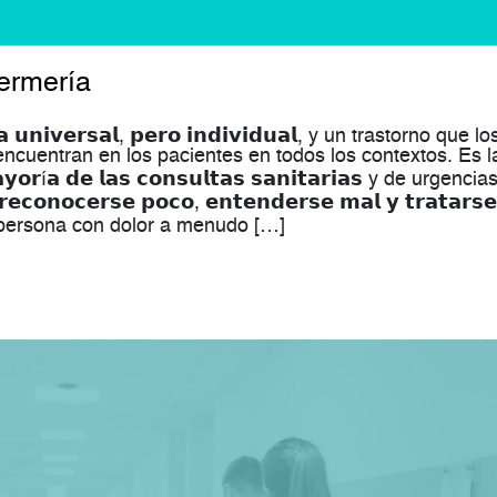
ermería
 𝘂𝗻𝗶𝘃𝗲𝗿𝘀𝗮𝗹, 𝗽𝗲𝗿𝗼 𝗶𝗻𝗱𝗶𝘃𝗶𝗱𝘂𝗮𝗹, y un trastorno que lo
ncuentran en los pacientes en todos los contextos. Es l
𝗺𝗮𝘆𝗼𝗿í𝗮 𝗱𝗲 𝗹𝗮𝘀 𝗰𝗼𝗻𝘀𝘂𝗹𝘁𝗮𝘀 𝘀𝗮𝗻𝗶𝘁𝗮𝗿𝗶𝗮𝘀 y de urgencia
𝗻𝗼𝗰𝗲𝗿𝘀𝗲 𝗽𝗼𝗰𝗼, 𝗲𝗻𝘁𝗲𝗻𝗱𝗲𝗿𝘀𝗲 𝗺𝗮𝗹 𝘆 𝘁𝗿𝗮𝘁𝗮𝗿𝘀𝗲
 Una persona con dolor a menudo […]