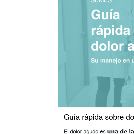
Guía rápida sobre d
El dolor agudo es 𝘂𝗻𝗮 𝗱𝗲 𝗹𝗮