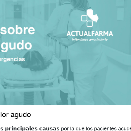
olor agudo
 𝗽𝗿𝗶𝗻𝗰𝗶𝗽𝗮𝗹𝗲𝘀 𝗰𝗮𝘂𝘀𝗮𝘀 por la que los pacientes acu