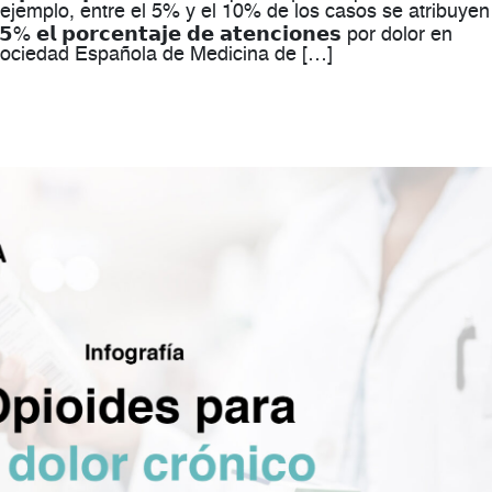
ejemplo, entre el 5% y el 10% de los casos se atribuyen
𝗹 𝗽𝗼𝗿𝗰𝗲𝗻𝘁𝗮𝗷𝗲 𝗱𝗲 𝗮𝘁𝗲𝗻𝗰𝗶𝗼𝗻𝗲𝘀 por dolor en
 Sociedad Española de Medicina de […]