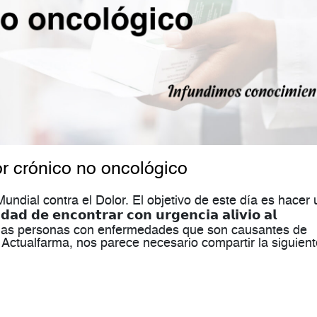
or crónico no oncológico
undial contra el Dolor. El objetivo de este día es hacer 
 𝗱𝗲 𝗲𝗻𝗰𝗼𝗻𝘁𝗿𝗮𝗿 𝗰𝗼𝗻 𝘂𝗿𝗴𝗲𝗻𝗰𝗶𝗮 𝗮𝗹𝗶𝘃𝗶𝗼 𝗮𝗹
decen las personas con enfermedades que son causantes de
e Actualfarma, nos parece necesario compartir la siguien