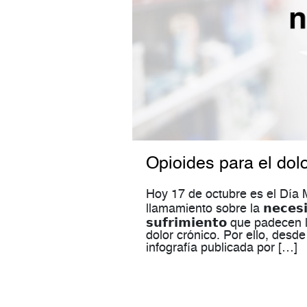
Opioides para el dol
Hoy 17 de octubre es el Día M
llamamiento sobre la 𝗻𝗲𝗰𝗲𝘀𝗶𝗱𝗮𝗱
𝘀𝘂𝗳𝗿𝗶𝗺𝗶𝗲𝗻𝘁𝗼 que pa
dolor crónico. Por ello, desd
infografía publicada por […]