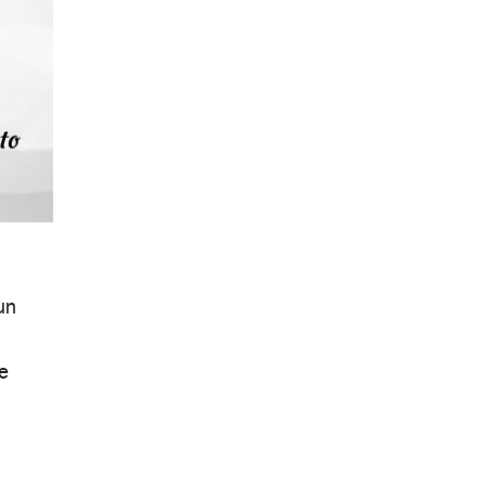
un
te