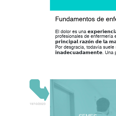
Fundamentos de enf
El dolor es una 𝗲𝘅𝗽𝗲𝗿𝗶𝗲𝗻𝗰𝗶𝗮
profesionales de enfermería e
𝗽𝗿𝗶𝗻𝗰𝗶𝗽𝗮𝗹 𝗿𝗮𝘇𝗼́𝗻 𝗱𝗲 𝗹𝗮 
Por desgracia, todavía suele 𝗿𝗲𝗰𝗼
𝗶𝗻𝗮𝗱𝗲𝗰𝘂𝗮𝗱𝗮𝗺𝗲𝗻𝘁𝗲.
19/10/2023