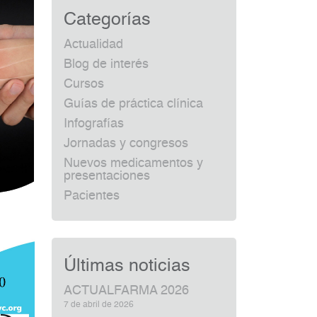
Categorías
Actualidad
Blog de interés
Cursos
Guías de práctica clínica
Infografías
Jornadas y congresos
Nuevos medicamentos y
presentaciones
Pacientes
Últimas noticias
ACTUALFARMA 2026
7 de abril de 2026