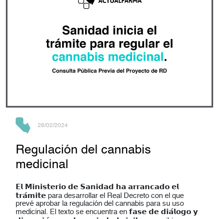
28/02/2024
Regulación del cannabis
medicinal
𝗘𝗹 𝗠𝗶𝗻𝗶𝘀𝘁𝗲𝗿𝗶𝗼 𝗱𝗲 𝗦𝗮𝗻𝗶𝗱𝗮𝗱 𝗵𝗮 𝗮𝗿𝗿𝗮𝗻𝗰𝗮𝗱𝗼 𝗲𝗹
𝘁𝗿𝗮́𝗺𝗶𝘁𝗲 para desarrollar el Real Decreto con el que
prevé aprobar la regulación del cannabis para su uso
medicinal. El texto se encuentra en 𝗳𝗮𝘀𝗲 𝗱𝗲 𝗱𝗶𝗮́𝗹𝗼𝗴𝗼 𝘆