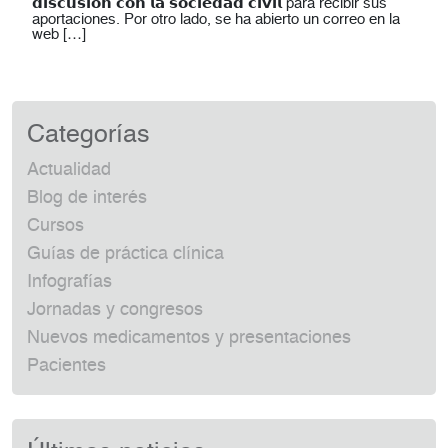
𝗱𝗶𝘀𝗰𝘂𝘀𝗶𝗼́𝗻 𝗰𝗼𝗻 𝗹𝗮 𝘀𝗼𝗰𝗶𝗲𝗱𝗮𝗱 𝗰𝗶𝘃𝗶𝗹 para recibir sus
aportaciones. Por otro lado, se ha abierto un correo en la
web […]
Categorías
Actualidad
Blog de interés
Cursos
Guías de práctica clínica
Infografías
Jornadas y congresos
Nuevos medicamentos y presentaciones
Pacientes