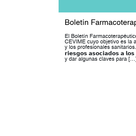
Boletín Farmacoter
El Boletín Farmacoterapéutic
CEVIME cuyo objetivo es la a
y los profesionales sanitarios
𝗿𝗶𝗲𝘀𝗴𝗼𝘀 𝗮𝘀𝗼𝗰𝗶𝗮𝗱𝗼𝘀 𝗮
y dar algunas claves para […