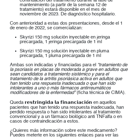
continuación del tratamiento durante la fase de
mantenimiento (a partir de la semana 12 de
tratamiento) estará disponible en el mes de
noviembre de 2023. De diagnóstico hospitalario.
Con anterioridad a estas dos presentaciones, desde el 1
de enero de 2022, se comercializan:
Skyrizi 150 mg solución inyectable en jeringa
precargada, 1 jeringa precargada de 1 ml
Skyrizi 150 mg solución inyectable en pluma
precargada, 1 pluma precargada de 1 ml
Ambas son indicadas y financiadas para el
“tratamiento de
la psoriasis en placas de moderada a grave en adultos que
sean candidatos a tratamiento sistémico y para el
tratamiento de la artritis psoriásica activa en adultos que
han tenido una respuesta inadecuada o que han sido
intolerantes a uno o más fármacos antirreumáticos
modificadores de la enfermedad”
(ficha técnica de CIMA).
Queda 𝗿𝗲𝘀𝘁𝗿𝗶𝗻𝗴𝗶𝗱𝗮 𝗹𝗮 𝗳𝗶𝗻𝗮𝗻𝗰𝗶𝗮𝗰𝗶𝗼́𝗻 en aquellos
pacientes que han tenido una respuesta inadecuada, han
perdido respuesta o han sido intolerantes al tratamiento
convencional y a un fármaco biológico anti TNFalfa o en
casos de contraindicación a estos.
¿Quieres más información sobre este medicamento?
Puedes meterte en los siguientes enlaces para ver las