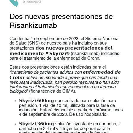
01/09/2023
Dos nuevas presentaciones de
Risankizumab
Con fecha 1 de septiembre de 2023, el Sistema Nacional
de Salud (SNS) de nuestro país ha incluido en sus
prestaciones 𝗱𝗼𝘀 𝗻𝘂𝗲𝘃𝗮𝘀 𝗽𝗿𝗲𝘀𝗲𝗻𝘁𝗮𝗰𝗶𝗼𝗻𝗲𝘀 𝗱𝗲𝗹
𝗺𝗲𝗱𝗶𝗰𝗮𝗺𝗲𝗻𝘁𝗼 ▼𝗦𝗸𝘆𝗿𝗶𝘇𝗶® (risankizumab) indicadas
para el tratamiento de la enfermedad de Crohn.
Estas dos presentaciones están indicadas para el
“tratamiento de pacientes adultos con
𝙚𝙣𝙛𝙚𝙧𝙢𝙚𝙙𝙖𝙙 𝙙𝙚
𝘾𝙧𝙤𝙝𝙣
activa de moderada a grave que han tenido una
respuesta inadecuada, han perdido respuesta o han sido
intolerantes al tratamiento convencional o a un fármaco
biológico
” (ficha técnica de CIMA).
𝗦𝗸𝘆𝗿𝗶𝘇𝗶 𝟲𝟬𝟬𝗺𝗴 concentrado para solución para
perfusión, 1 vial de 10 ml, utilizada para la fase de
inducción. Estará disponible a partir del próximo lunes
4 de septiembre de 2023. De uso hospitalario.
𝗦𝗸𝘆𝗿𝗶𝘇𝗶 𝟯𝟲𝟬𝗺𝗴 solución inyectable en cartucho, 1
cartucho de 2,4 ml y 1 inyector corporal para la