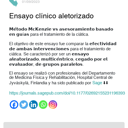
01/09/2023
Ensayo clínico aletorizado
𝗠𝗲́𝘁𝗼𝗱𝗼 𝗠𝗰𝗞𝗲𝗻𝘇𝗶𝗲 𝘃𝘀 𝗮𝘀𝗲𝘀𝗼𝗿𝗮𝗺𝗶𝗲𝗻𝘁𝗼 𝗯𝗮𝘀𝗮𝗱𝗼
𝗲𝗻 𝗴𝘂í𝗮𝘀 para el tratamiento de la ciática.
El objetivo de este ensayo fue comparar la 𝗲𝗳𝗲𝗰𝘁𝗶𝘃𝗶𝗱𝗮𝗱
𝗱𝗲 𝗮𝗺𝗯𝗮𝘀 𝗶𝗻𝘁𝗲𝗿𝘃𝗲𝗻𝗰𝗶𝗼𝗻𝗲𝘀 para el tratamiento de
ciática. Se caracterizó por ser un 𝗲𝗻𝘀𝗮𝘆𝗼
𝗮𝗹𝗲𝗮𝘁𝗼𝗿𝗶𝘇𝗮𝗱𝗼, 𝗺𝘂𝗹𝘁𝗶𝗰𝗲́𝗻𝘁𝗿𝗶𝗰𝗼, 𝗰𝗲𝗴𝗮𝗱𝗼 𝗽𝗼𝗿 𝗲𝗹
𝗲𝘃𝗮𝗹𝘂𝗮𝗱𝗼𝗿, 𝗱𝗲 𝗴𝗿𝘂𝗽𝗼𝘀 𝗽𝗮𝗿𝗮𝗹𝗲𝗹𝗼𝘀.
El ensayo se realizó con profesionales del Departamento
de Medicina Física y Rehabilitación, Hospital Central de
Jyväskylä, Finlandia y ha sido publicado por
Sage
⬇️⬇️
https://journals.sagepub.com/doi/10.1177/02692155231196393