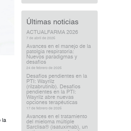
Últimas noticias
ACTUALFARMA 2026
7 de abril de 2026
Avances en el manejo de la
patolgia respiratoria:
Nuevos paradigmas y
desafíos
24 de febrero de 2026
Desafíos pendientes en la
PTI: Wayrilz
(rilzabrutinib). Desafíos
pendientes en la PTI:
Wayrilz abre nuevas
opciones terapéuticas
17 de febrero de 2026
Avances en el tratamiento
 la
del mieloma múltiple
Sarclisa® (isatuximab), un