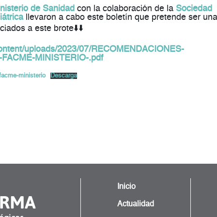
nisterio de Sanidad
con la colaboración de la
Sociedad
átrica
llevaron a cabo este boletín que pretende ser un
iados a este brote⬇️⬇️
-content/uploads/2023/07/RECOMENDACIONES-
FACME-MINISTERIO-.pdf
facme-ministerio
Descarga
Inicio
Actualidad