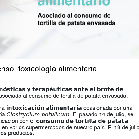
so: toxicología alimentaria
́𝘀𝘁𝗶𝗰𝗮𝘀 𝘆 𝘁𝗲𝗿𝗮𝗽𝗲́𝘂𝘁𝗶𝗰𝗮𝘀 𝗮𝗻𝘁𝗲 𝗲𝗹 𝗯𝗿𝗼𝘁𝗲 𝗱𝗲
𝗿𝗶𝗼, asociado al consumo de tortilla de patata envasada.
𝘁𝗼𝘅𝗶𝗰𝗮𝗰𝗶𝗼́𝗻 𝗮𝗹𝗶𝗺𝗲𝗻𝘁𝗮𝗿𝗶𝗮 ocasionada por una
𝘭𝘰𝘴𝘵𝘳𝘺𝘥𝘪𝘶𝘮 𝘣𝘰𝘵𝘶𝘭𝘪𝘯𝘶𝘮. El pasado 14 de julio, se
ón con el 𝗰𝗼𝗻𝘀𝘂𝗺𝗼 𝗱𝗲 𝘁𝗼𝗿𝘁𝗶𝗹𝗹𝗮 𝗱𝗲 𝗽𝗮𝘁𝗮𝘁𝗮
das en varios supermercados de nuestro país. El 19 de julio
sos productos.