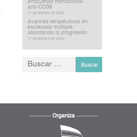
anticuerpo monoclonal
anti‑CD38
a
17 de febrero de 2026
Avances terapéuticos en
esclerosis múltiple:
abordando la progresión
17 de febrero de 2026
Buscar:
Organiza