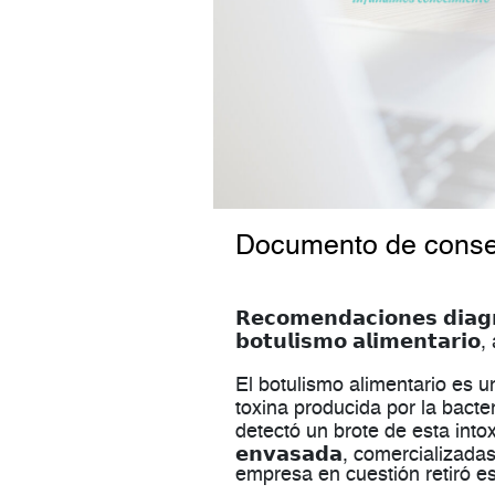
Documento de consen
𝗥𝗲𝗰𝗼𝗺𝗲𝗻𝗱𝗮𝗰𝗶𝗼𝗻𝗲𝘀 𝗱𝗶𝗮𝗴𝗻
𝗯𝗼𝘁𝘂𝗹𝗶𝘀𝗺𝗼 𝗮𝗹𝗶𝗺𝗲𝗻𝘁
El botulismo alimentario es una 𝗶
toxina producida por la bacteria 𝘊
detectó un brote de esta intoxicaci
𝗲𝗻𝘃𝗮𝘀𝗮𝗱𝗮, comercializa
empresa en cuestión retiró e