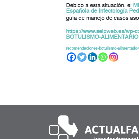
Debido a esta situación, el
Mi
Española de Infectología Pedi
guía de manejo de casos asoc
https://www.seipweb.es/wp
BOTULISMO-ALIMENTARIO-
recomendaciones-botulismo-alimentario-