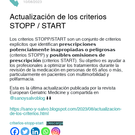
10/08/2023
Actualización de los criterios
STOPP / START
Los criterios STOPP/START son un conjunto de criterios
explícitos que identifican 𝗽𝗿𝗲𝘀𝗰𝗿𝗶𝗽𝗰𝗶𝗼𝗻𝗲𝘀
𝗽𝗼𝘁𝗲𝗻𝗰𝗶𝗮𝗹𝗺𝗲𝗻𝘁𝗲 𝗶𝗻𝗮𝗽𝗿𝗼𝗽𝗶𝗮𝗱𝗮𝘀 𝗼 𝗽𝗲𝗹𝗶𝗴𝗿𝗼𝘀𝗮𝘀
(criterios STOPP) y 𝗽𝗼𝘀𝗶𝗯𝗹𝗲𝘀 𝗼𝗺𝗶𝘀𝗶𝗼𝗻𝗲𝘀 𝗱𝗲
𝗽𝗿𝗲𝘀𝗰𝗿𝗶𝗽𝗰𝗶𝗼́𝗻 (criterios START). Su objetivo es ayudar a
los profesionales a optimizar los tratamientos durante la
revisión de la medicación en personas de 65 años o más,
particularmente en pacientes con multimorbilidad y
polifarmacia.
Esta es la última actualización publicada por la revista
European Geriatric Medicine y compartida en
@sanoysalvoblog
⬇️⬇️
https://sano-y-salvo.blogspot.com/2023/08/actualizacion-
de-los-criterios.html
criterios-stopp-start
Descarga