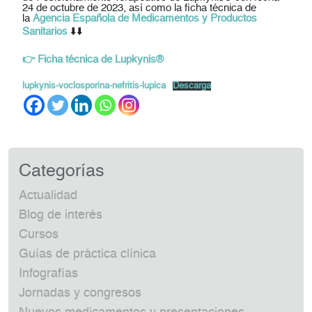
24 de octubre de 2023, así como la ficha técnica de
la
Agencia Española de Medicamentos y Productos
Sanitarios
⬇️⬇️
👉
Ficha técnica de Lupkynis®
lupkynis-voclosporina-nefritis-lupica
Descarga
Categorías
Actualidad
Blog de interés
Cursos
Guías de práctica clínica
Infografías
Jornadas y congresos