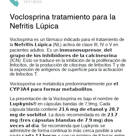
10/11/2023
Voclosprina tratamiento para la
Nefritis Lúpica
Voclosprina es un fármaco indicado para el tratamiento de
la 𝗡𝗲𝗳𝗿𝗶𝘁𝗶𝘀 𝗟𝘂́𝗽𝗶𝗰𝗮 (NL) activa de clase III, IV o V en
pacientes adultos. Es un 𝗶𝗻𝗺𝘂𝗻𝗼𝘀𝘂𝗽𝗿𝗲𝘀𝗼𝗿, 𝗱𝗲𝗹
𝗴𝗿𝘂𝗽𝗼 𝗱𝗲 𝗹𝗼𝘀 𝗶𝗻𝗵𝗶𝗯𝗶𝗱𝗼𝗿𝗲𝘀 𝗱𝗲 𝗹𝗮 𝗰𝗮𝗹𝗰𝗶𝗻𝗲𝘂𝗿𝗶𝗻𝗮
(ICN). Esto se traduce en la inhibición de la proliferación de
linfocitos, de la producción de citocinas de linfocitos T y de
la expresión de antígenos de superficie para la activación
de linfocitos T.
Voclosporina se metaboliza predominantemente por 𝗲𝗹
𝗖𝗬𝗣𝟯𝗔𝟰 𝗽𝗮𝗿𝗮 𝗳𝗼𝗿𝗺𝗮𝗿 𝗺𝗲𝘁𝗮𝗯𝗼𝗹𝗶𝘁𝗼𝘀.
La presentación de la Voclosprina es bajo el nombre de
𝗟𝘂𝗽𝗸𝘆𝗻𝗶𝘀® en cápsulas bandas de 7,9mg. Cada
cápsula blanda contiene 𝟮𝟭,𝟲 𝗺𝗴 𝗱𝗲 𝗲𝘁𝗮𝗻𝗼𝗹 𝘆 𝟮𝟴,𝟳
𝗺𝗴 𝗱𝗲 𝘀𝗼𝗿𝗯𝗶𝘁𝗼𝗹. La dosis recomendada es de 𝟮𝟯,𝟳
𝗺𝗴 (𝘁𝗿𝗲𝘀 𝗰𝗮́𝗽𝘀𝘂𝗹𝗮𝘀 𝗯𝗹𝗮𝗻𝗱𝗮𝘀 𝗱𝗲 𝟳,𝟵 𝗺𝗴) 𝗱𝗼𝘀
𝘃𝗲𝗰𝗲𝘀 𝗮𝗹 𝗱í𝗮. Se recomienda que Lupkynis se
administre de forma continua lo más cerca posible a una
pauta 𝗰𝗮𝗱𝗮 𝟭𝟮 𝗵𝗼𝗿𝗮𝘀 y con un mínimo de 8 horas entre