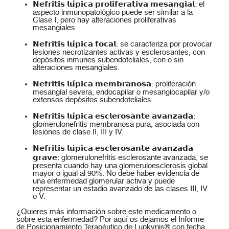
𝗡𝗲𝗳𝗿𝗶𝘁𝗶𝘀 𝗹𝘂́𝗽𝗶𝗰𝗮 𝗽𝗿𝗼𝗹𝗶𝗳𝗲𝗿𝗮𝘁𝗶𝘃𝗮 𝗺𝗲𝘀𝗮𝗻𝗴𝗶𝗮𝗹: el
aspecto inmunopatológico puede ser similar a la
Clase I, pero hay alteraciones proliferativas
mesangiales.
𝗡𝗲𝗳𝗿𝗶𝘁𝗶𝘀 𝗹𝘂́𝗽𝗶𝗰𝗮 𝗳𝗼𝗰𝗮𝗹: se caracteriza por provocar
lesiones necrotizantes activas y esclerosantes, con
depósitos inmunes subendoteliales, con o sin
alteraciones mesangiales.
𝗡𝗲𝗳𝗿𝗶𝘁𝗶𝘀 𝗹𝘂́𝗽𝗶𝗰𝗮 𝗺𝗲𝗺𝗯𝗿𝗮𝗻𝗼𝘀𝗮: proliferación
mesangial severa, endocapilar o mesangiocapilar y/o
extensos depósitos subendoteliales.
𝗡𝗲𝗳𝗿𝗶𝘁𝗶𝘀 𝗹𝘂́𝗽𝗶𝗰𝗮 𝗲𝘀𝗰𝗹𝗲𝗿𝗼𝘀𝗮𝗻𝘁𝗲 𝗮𝘃𝗮𝗻𝘇𝗮𝗱𝗮:
glomerulonefritis membranosa pura, asociada con
lesiones de clase II, III y IV.
𝗡𝗲𝗳𝗿𝗶𝘁𝗶𝘀 𝗹𝘂́𝗽𝗶𝗰𝗮 𝗲𝘀𝗰𝗹𝗲𝗿𝗼𝘀𝗮𝗻𝘁𝗲 𝗮𝘃𝗮𝗻𝘇𝗮𝗱𝗮
𝗴𝗿𝗮𝘃𝗲: glomerulonefritis esclerosante avanzada, se
presenta cuando hay una glomeruloesclerosis global
mayor o igual al 90%. No debe haber evidencia de
una enfermedad glomerular activa y puede
representar un estadio avanzado de las clases III, IV
o V.
¿Quieres más información sobre este medicamento o
sobre esta enfermedad? Por aquí os dejamos el Informe
de Posicionamiento Terapéutico de Lupkynis® con fecha