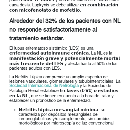
cada dosis. Lupkynis se debe utilizar 𝗲𝗻 𝗰𝗼𝗺𝗯𝗶𝗻𝗮𝗰𝗶𝗼́𝗻
𝗰𝗼𝗻 𝗺𝗶𝗰𝗼𝗳𝗲𝗻𝗼𝗹𝗮𝘁𝗼 𝗱𝗲 𝗺𝗼𝗳𝗲𝘁𝗶𝗹𝗼.
Alrededor del 32% de los pacientes con NL
no responde satisfactoriamente al
tratamiento estándar.
El lupus eritematoso sistémico (LES) es una
𝗲𝗻𝗳𝗲𝗿𝗺𝗲𝗱𝗮𝗱 𝗮𝘂𝘁𝗼𝗶𝗻𝗺𝘂𝗻𝗲 𝗰𝗿𝗼́𝗻𝗶𝗰𝗮. La NL es la
𝗺𝗮𝗻𝗶𝗳𝗲𝘀𝘁𝗮𝗰𝗶𝗼́𝗻 𝗴𝗿𝗮𝘃𝗲 𝘆 𝗽𝗼𝘁𝗲𝗻𝗰𝗶𝗮𝗹𝗺𝗲𝗻𝘁𝗲 𝗺𝗼𝗿𝘁𝗮𝗹
𝗺𝗮́𝘀 𝗳𝗿𝗲𝗰𝘂𝗲𝗻𝘁𝗲 𝗱𝗲𝗹 𝗟𝗘𝗦 y afecta hasta al 50% de los
pacientes adultos con LES.
La Nefritis Lúpica comprende un amplio espectro de
lesiones vasculares, glomerulares y tubulointersticiales. La
Sociedad Internacional de Nefrología
y la Sociedad de
Patología Renal establece 𝟲 𝗰𝗹𝗮𝘀𝗲𝘀 (𝗜-𝗩𝗜) 𝗼 𝗲𝘀𝘁𝗮𝗱𝗶𝗼𝘀
𝗲𝗻 𝗹𝗮 𝗡𝗟, que se tienen en cuenta a la hora de tratar y
establecer un pronóstico de la enfermedad:
𝗡𝗲𝗳𝗿𝗶𝘁𝗶𝘀 𝗹𝘂́𝗽𝗶𝗰𝗮 𝗺𝗲𝘀𝗮𝗻𝗴𝗶𝗮𝗹 𝗺í𝗻𝗶𝗺𝗮: se
caracteriza por depósitos mesangiales de
inmunoglobulinas y/o complemento, sin cambios
morfológicos por microscopía de luz convencional.