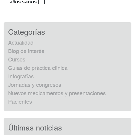
𝗮ñ𝗼𝘀 𝘀𝗮𝗻𝗼𝘀 […]
Categorías
Actualidad
Blog de interés
Cursos
Guías de práctica clínica
Infografías
Jornadas y congresos
Nuevos medicamentos y presentaciones
Pacientes
Últimas noticias