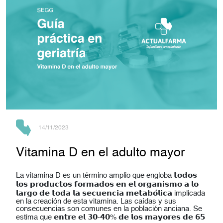
14/11/2023
Vitamina D en el adulto mayor
La vitamina D es un término amplio que engloba 𝘁𝗼𝗱𝗼𝘀
𝗹𝗼𝘀 𝗽𝗿𝗼𝗱𝘂𝗰𝘁𝗼𝘀 𝗳𝗼𝗿𝗺𝗮𝗱𝗼𝘀 𝗲𝗻 𝗲𝗹 𝗼𝗿𝗴𝗮𝗻𝗶𝘀𝗺𝗼 𝗮 𝗹𝗼
𝗹𝗮𝗿𝗴𝗼 𝗱𝗲 𝘁𝗼𝗱𝗮 𝗹𝗮 𝘀𝗲𝗰𝘂𝗲𝗻𝗰𝗶𝗮 𝗺𝗲𝘁𝗮𝗯𝗼́𝗹𝗶𝗰𝗮 implicada
en la creación de esta vitamina. Las caídas y sus
consecuencias son comunes en la población anciana. Se
estima que 𝗲𝗻𝘁𝗿𝗲 𝗲𝗹 𝟯𝟬-𝟰𝟬% 𝗱𝗲 𝗹𝗼𝘀 𝗺𝗮𝘆𝗼𝗿𝗲𝘀 𝗱𝗲 𝟲𝟱