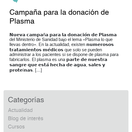
Campaña para la donación de
Plasma
𝗡𝘂𝗲𝘃𝗮 𝗰𝗮𝗺𝗽𝗮ñ𝗮 𝗽𝗮𝗿𝗮 𝗹𝗮 𝗱𝗼𝗻𝗮𝗰𝗶𝗼́𝗻 𝗱𝗲 𝗣𝗹𝗮𝘀𝗺𝗮
del Ministerio de Sanidad bajo el lema «Plasma lo que
llevas dentro». En la actualidad, existen 𝗻𝘂𝗺𝗲𝗿𝗼𝘀𝗼𝘀
𝘁𝗿𝗮𝘁𝗮𝗺𝗶𝗲𝗻𝘁𝗼𝘀 𝗺𝗲́𝗱𝗶𝗰𝗼𝘀 que solo se pueden
administrar a los pacientes si se dispone de plasma para
fabricarlos. El plasma es una 𝗽𝗮𝗿𝘁𝗲 𝗱𝗲 𝗻𝘂𝗲𝘀𝘁𝗿𝗮
𝘀𝗮𝗻𝗴𝗿𝗲 𝗾𝘂𝗲 𝗲𝘀𝘁𝗮́ 𝗵𝗲𝗰𝗵𝗮 𝗱𝗲 𝗮𝗴𝘂𝗮, 𝘀𝗮𝗹𝗲𝘀 𝘆
𝗽𝗿𝗼𝘁𝗲í𝗻𝗮𝘀. […]
Categorías
Actualidad
Blog de interés
Cursos