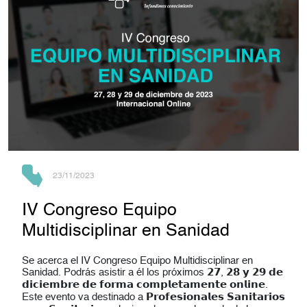
23/11/2023
IV Congreso Equipo
Multidisciplinar en Sanidad
Se acerca el IV Congreso Equipo Multidisciplinar en
Sanidad. Podrás asistir a él los próximos 𝟮𝟳, 𝟮𝟴 𝘆 𝟮𝟵 𝗱𝗲
𝗱𝗶𝗰𝗶𝗲𝗺𝗯𝗿𝗲 𝗱𝗲 𝗳𝗼𝗿𝗺𝗮 𝗰𝗼𝗺𝗽𝗹𝗲𝘁𝗮𝗺𝗲𝗻𝘁𝗲 𝗼𝗻𝗹𝗶𝗻𝗲.
Este evento va destinado a 𝗣𝗿𝗼𝗳𝗲𝘀𝗶𝗼𝗻𝗮𝗹𝗲𝘀 𝗦𝗮𝗻𝗶𝘁𝗮𝗿𝗶𝗼𝘀