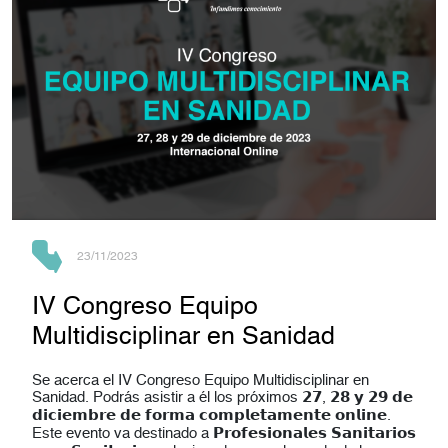
23/11/2023
IV Congreso Equipo
Multidisciplinar en Sanidad
Se acerca el IV Congreso Equipo Multidisciplinar en
Sanidad. Podrás asistir a él los próximos 𝟮𝟳, 𝟮𝟴 𝘆 𝟮𝟵 𝗱𝗲
𝗱𝗶𝗰𝗶𝗲𝗺𝗯𝗿𝗲 𝗱𝗲 𝗳𝗼𝗿𝗺𝗮 𝗰𝗼𝗺𝗽𝗹𝗲𝘁𝗮𝗺𝗲𝗻𝘁𝗲 𝗼𝗻𝗹𝗶𝗻𝗲.
Este evento va destinado a 𝗣𝗿𝗼𝗳𝗲𝘀𝗶𝗼𝗻𝗮𝗹𝗲𝘀 𝗦𝗮𝗻𝗶𝘁𝗮𝗿𝗶𝗼𝘀