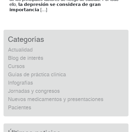
ello, 𝗹𝗮 𝗱𝗲𝗽𝗿𝗲𝘀𝗶𝗼́𝗻 𝘀𝗲 𝗰𝗼𝗻𝘀𝗶𝗱𝗲𝗿𝗮 𝗱𝗲 𝗴𝗿𝗮𝗻
𝗶𝗺𝗽𝗼𝗿𝘁𝗮𝗻𝗰𝗶𝗮 […]
Categorías
Actualidad
Blog de interés
Cursos
Guías de práctica clínica
Infografías
Jornadas y congresos
Nuevos medicamentos y presentaciones
Pacientes