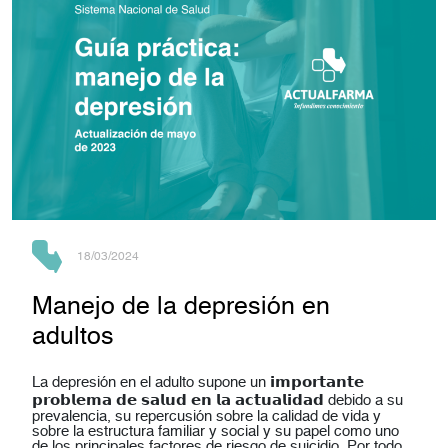
18/03/2024
Manejo de la depresión en
adultos
La depresión en el adulto supone un 𝗶𝗺𝗽𝗼𝗿𝘁𝗮𝗻𝘁𝗲
𝗽𝗿𝗼𝗯𝗹𝗲𝗺𝗮 𝗱𝗲 𝘀𝗮𝗹𝘂𝗱 𝗲𝗻 𝗹𝗮 𝗮𝗰𝘁𝘂𝗮𝗹𝗶𝗱𝗮𝗱 debido a su
prevalencia, su repercusión sobre la calidad de vida y
sobre la estructura familiar y social y su papel como uno
de los principales factores de riesgo de suicidio. Por todo