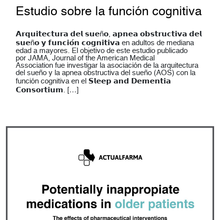
Estudio sobre la función cognitiva
𝗔𝗿𝗾𝘂𝗶𝘁𝗲𝗰𝘁𝘂𝗿𝗮 𝗱𝗲𝗹 𝘀𝘂𝗲ñ𝗼, 𝗮𝗽𝗻𝗲𝗮 𝗼𝗯𝘀𝘁𝗿𝘂𝗰𝘁𝗶𝘃𝗮 𝗱𝗲𝗹
𝘀𝘂𝗲ñ𝗼 𝘆 𝗳𝘂𝗻𝗰𝗶𝗼́𝗻 𝗰𝗼𝗴𝗻𝗶𝘁𝗶𝘃𝗮 en adultos de mediana
edad a mayores. El objetivo de este estudio publicado
por JAMA, Journal of the American Medical
Association fue investigar la asociación de la arquitectura
del sueño y la apnea obstructiva del sueño (AOS) con la
función cognitiva en el 𝗦𝗹𝗲𝗲𝗽 𝗮𝗻𝗱 𝗗𝗲𝗺𝗲𝗻𝘁𝗶𝗮
𝗖𝗼𝗻𝘀𝗼𝗿𝘁𝗶𝘂𝗺. […]