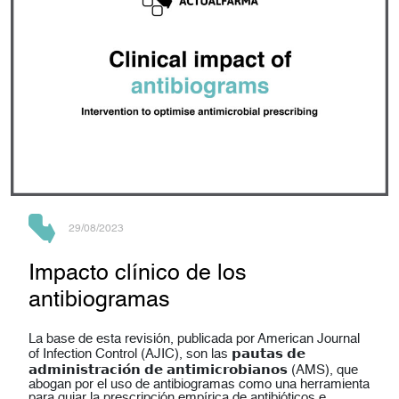
29/08/2023
Impacto clínico de los
antibiogramas
La base de esta revisión, publicada por American Journal
of Infection Control (AJIC), son las 𝗽𝗮𝘂𝘁𝗮𝘀 𝗱𝗲
𝗮𝗱𝗺𝗶𝗻𝗶𝘀𝘁𝗿𝗮𝗰𝗶𝗼́𝗻 𝗱𝗲 𝗮𝗻𝘁𝗶𝗺𝗶𝗰𝗿𝗼𝗯𝗶𝗮𝗻𝗼𝘀 (AMS), que
abogan por el uso de antibiogramas como una herramienta
para guiar la prescripción empírica de antibióticos e