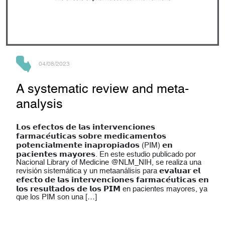
04/08/2023
A systematic review and meta-
analysis
𝗟𝗼𝘀 𝗲𝗳𝗲𝗰𝘁𝗼𝘀 𝗱𝗲 𝗹𝗮𝘀 𝗶𝗻𝘁𝗲𝗿𝘃𝗲𝗻𝗰𝗶𝗼𝗻𝗲𝘀
𝗳𝗮𝗿𝗺𝗮𝗰𝗲́𝘂𝘁𝗶𝗰𝗮𝘀 𝘀𝗼𝗯𝗿𝗲 𝗺𝗲𝗱𝗶𝗰𝗮𝗺𝗲𝗻𝘁𝗼𝘀
𝗽𝗼𝘁𝗲𝗻𝗰𝗶𝗮𝗹𝗺𝗲𝗻𝘁𝗲 𝗶𝗻𝗮𝗽𝗿𝗼𝗽𝗶𝗮𝗱𝗼𝘀 (PIM) 𝗲𝗻
𝗽𝗮𝗰𝗶𝗲𝗻𝘁𝗲𝘀 𝗺𝗮𝘆𝗼𝗿𝗲𝘀. En este estudio publicado por
Nacional Library of Medicine @NLM_NIH, se realiza una
revisión sistemática y un metaanálisis para 𝗲𝘃𝗮𝗹𝘂𝗮𝗿 𝗲𝗹
𝗲𝗳𝗲𝗰𝘁𝗼 𝗱𝗲 𝗹𝗮𝘀 𝗶𝗻𝘁𝗲𝗿𝘃𝗲𝗻𝗰𝗶𝗼𝗻𝗲𝘀 𝗳𝗮𝗿𝗺𝗮𝗰𝗲́𝘂𝘁𝗶𝗰𝗮𝘀 𝗲𝗻
𝗹𝗼𝘀 𝗿𝗲𝘀𝘂𝗹𝘁𝗮𝗱𝗼𝘀 𝗱𝗲 𝗹𝗼𝘀 𝗣𝗜𝗠 en pacientes mayores, ya
que los PIM son una […]