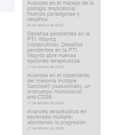
Avances en el manejo de la
patolgia respiratoria:
Nuevos paradigmas y
desafíos
24 de febrero de 2026
Desafíos pendientes en la
PTI: Wayrilz
(rilzabrutinib). Desafíos
pendientes en la PTI:
Wayrilz abre nuevas
opciones terapéuticas
17 de febrero de 2026
Avances en el tratamiento
del mieloma múltiple
Sarclisa® (isatuximab), un
anticuerpo monoclonal
anti‑CD38
17 de febrero de 2026
Avances terapéuticos en
esclerosis múltiple:
abordando la progresión
17 de febrero de 2026