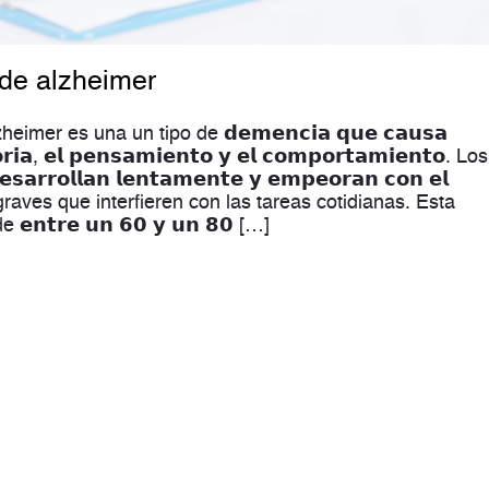
de alzheimer
mer es una un tipo de 𝗱𝗲𝗺𝗲𝗻𝗰𝗶𝗮 𝗾𝘂𝗲 𝗰𝗮𝘂𝘀𝗮
𝗿𝗶𝗮, 𝗲𝗹 𝗽𝗲𝗻𝘀𝗮𝗺𝗶𝗲𝗻𝘁𝗼 𝘆 𝗲𝗹 𝗰𝗼𝗺𝗽𝗼𝗿𝘁𝗮𝗺𝗶𝗲𝗻𝘁𝗼. Los
𝗿𝗼𝗹𝗹𝗮𝗻 𝗹𝗲𝗻𝘁𝗮𝗺𝗲𝗻𝘁𝗲 𝘆 𝗲𝗺𝗽𝗲𝗼𝗿𝗮𝗻 𝗰𝗼𝗻 𝗲𝗹
 graves que interfieren con las tareas cotidianas. Esta
𝘁𝗿𝗲 𝘂𝗻 𝟲𝟬 𝘆 𝘂𝗻 𝟴𝟬 […]