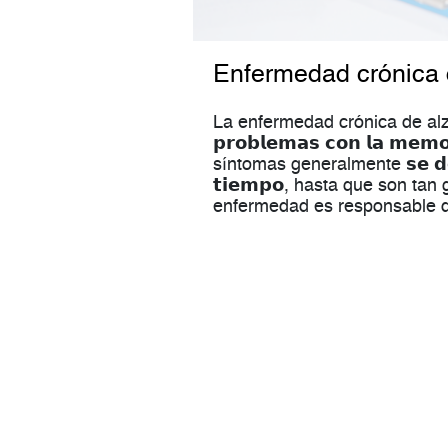
Enfermedad crónica 
La enfermedad crónica de alzhei
𝗽𝗿𝗼𝗯𝗹𝗲𝗺𝗮𝘀 𝗰𝗼𝗻 𝗹𝗮 𝗺𝗲𝗺𝗼
síntomas generalmente 𝘀𝗲 𝗱𝗲𝘀𝗮𝗿
𝘁𝗶𝗲𝗺𝗽𝗼, hasta que son tan
enfermedad es responsable de 𝗲