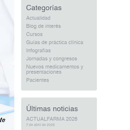
Categorías
Actualidad
Blog de interés
Cursos
Guías de práctica clínica
Infografías
Jornadas y congresos
Nuevos medicamentos y
presentaciones
Pacientes
Últimas noticias
ACTUALFARMA 2026
7 de abril de 2026