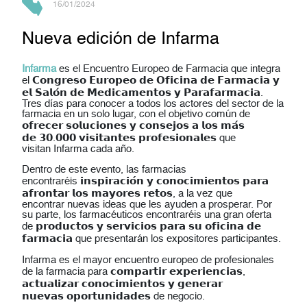
16/01/2024
Nueva edición de Infarma
Infarma
es el Encuentro Europeo de Farmacia que integra
el 𝗖𝗼𝗻𝗴𝗿𝗲𝘀𝗼 𝗘𝘂𝗿𝗼𝗽𝗲𝗼 𝗱𝗲 𝗢𝗳𝗶𝗰𝗶𝗻𝗮 𝗱𝗲 𝗙𝗮𝗿𝗺𝗮𝗰𝗶𝗮 𝘆
𝗲𝗹 𝗦𝗮𝗹𝗼́𝗻 𝗱𝗲 𝗠𝗲𝗱𝗶𝗰𝗮𝗺𝗲𝗻𝘁𝗼𝘀 𝘆 𝗣𝗮𝗿𝗮𝗳𝗮𝗿𝗺𝗮𝗰𝗶𝗮.
Tres días para conocer a todos los actores del sector de la
farmacia en un solo lugar, con el objetivo común de
𝗼𝗳𝗿𝗲𝗰𝗲𝗿 𝘀𝗼𝗹𝘂𝗰𝗶𝗼𝗻𝗲𝘀 𝘆 𝗰𝗼𝗻𝘀𝗲𝗷𝗼𝘀 𝗮 𝗹𝗼𝘀 𝗺𝗮́𝘀
𝗱𝗲 𝟯𝟬.𝟬𝟬𝟬 𝘃𝗶𝘀𝗶𝘁𝗮𝗻𝘁𝗲𝘀 𝗽𝗿𝗼𝗳𝗲𝘀𝗶𝗼𝗻𝗮𝗹𝗲𝘀 que
visitan Infarma cada año.
Dentro de este evento, las farmacias
encontraréis 𝗶𝗻𝘀𝗽𝗶𝗿𝗮𝗰𝗶𝗼́𝗻 𝘆 𝗰𝗼𝗻𝗼𝗰𝗶𝗺𝗶𝗲𝗻𝘁𝗼𝘀 𝗽𝗮𝗿𝗮
𝗮𝗳𝗿𝗼𝗻𝘁𝗮𝗿 𝗹𝗼𝘀 𝗺𝗮𝘆𝗼𝗿𝗲𝘀 𝗿𝗲𝘁𝗼𝘀, a la vez que
encontrar nuevas ideas que les ayuden a prosperar. Por
su parte, los farmacéuticos encontraréis una gran oferta
de 𝗽𝗿𝗼𝗱𝘂𝗰𝘁𝗼𝘀 𝘆 𝘀𝗲𝗿𝘃𝗶𝗰𝗶𝗼𝘀 𝗽𝗮𝗿𝗮 𝘀𝘂 𝗼𝗳𝗶𝗰𝗶𝗻𝗮 𝗱𝗲
𝗳𝗮𝗿𝗺𝗮𝗰𝗶𝗮 que presentarán los expositores participantes.
Infarma es el mayor encuentro europeo de profesionales
de la farmacia para 𝗰𝗼𝗺𝗽𝗮𝗿𝘁𝗶𝗿 𝗲𝘅𝗽𝗲𝗿𝗶𝗲𝗻𝗰𝗶𝗮𝘀,
𝗮𝗰𝘁𝘂𝗮𝗹𝗶𝘇𝗮𝗿 𝗰𝗼𝗻𝗼𝗰𝗶𝗺𝗶𝗲𝗻𝘁𝗼𝘀 𝘆 𝗴𝗲𝗻𝗲𝗿𝗮𝗿
𝗻𝘂𝗲𝘃𝗮𝘀 𝗼𝗽𝗼𝗿𝘁𝘂𝗻𝗶𝗱𝗮𝗱𝗲𝘀 de negocio.