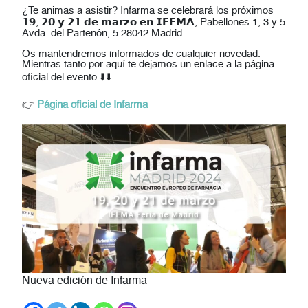
¿Te animas a asistir? Infarma se celebrará los próximos
𝟭𝟵, 𝟮𝟬 𝘆 𝟮𝟭 𝗱𝗲 𝗺𝗮𝗿𝘇𝗼 𝗲𝗻 𝗜𝗙𝗘𝗠𝗔, Pabellones 1, 3 y 5
Avda. del Partenón, 5 28042 Madrid.
Os mantendremos informados de cualquier novedad.
Mientras tanto por aquí te dejamos un enlace a la página
oficial del evento ⬇️⬇️
👉
Página oficial de Infarma
Nueva edición de Infarma