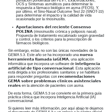
puntación ponderada del FEV1, Exacerbaciones,
OCS y Síntomas asmáticos para determinar la
respuesta a fármaco biológico en asma (FEOS). Y,
por último, el Sino-Nasal Outcome Test 22 (SNOT-22)
para determinar el impacto y la calidad de vida
ocasionada por la rinosinusitis.
𝗔𝗽𝗼𝗿𝘁𝗮𝗰𝗶𝗼𝗻𝗲𝘀 𝗱𝗲𝗹 𝗿𝗲𝗰𝗶𝗲𝗻𝘁𝗲 𝗖𝗼𝗻𝘀𝗲𝗻𝘀𝗼
𝗣𝗢𝗟𝗜𝗡𝗔 (rinosinusitis crónica y poliposis nasal).
Propuesta de tratamiento escalonado según gravedad
y control, o los criterios para la prescripción de
fármacos biológicos.
Sin embargo, estas no son las únicas novedades de la
GEMA 5.3. Este año se ha incorporado una 𝗻𝘂𝗲𝘃𝗮
𝗵𝗲𝗿𝗿𝗮𝗺𝗶𝗲𝗻𝘁𝗮 𝗹𝗹𝗮𝗺𝗮𝗱𝗮 𝗶𝗮𝗚𝗘𝗠𝗔, una aplicación
informática que incorpora un software de 𝗶𝗻𝘁𝗲𝗹𝗶𝗴𝗲𝗻𝗰𝗶𝗮
𝗮𝗿𝘁𝗶𝗳𝗶𝗰𝗶𝗮𝗹 𝗱𝗲 𝘁𝗶𝗽𝗼 𝗰𝗼𝗻𝘃𝗲𝗿𝘀𝗮𝗰𝗶𝗼𝗻𝗮𝗹. Esta aplicación
está dirigida a los profesionales sanitarios y se habilitará
para responder preguntas con 𝗿𝗲𝗰𝗼𝗺𝗲𝗻𝗱𝗮𝗰𝗶𝗼𝗻𝗲𝘀
𝗚𝗘𝗠𝗔 𝘀𝗼𝗯𝗿𝗲 𝗽𝗿𝗼𝗯𝗹𝗲𝗺𝗮𝘀 𝗰𝗹í𝗻𝗶𝗰𝗼𝘀 𝗮𝘀𝗶𝘀𝘁𝗲𝗻𝗰𝗶𝗮𝗹𝗲𝘀
𝗿𝗲𝗮𝗹𝗲𝘀 en la atención de pacientes con asma.
De esta forma, GEMA 5.3 se convierte en la primera guía
práctica clínica que incorpora Inteligencia Artificial (IA)
conversacional.
Si quieres leer más información, por aquí abajo te dejamos