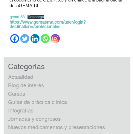
el documento de GEMA 5.3 y un enlace a la página oficial
de iaGEMA ⬇️⬇️
gema-53
Descarga
https://www.gemasma.com/user/login?
destination=/profesionales
Categorías
Actualidad
Blog de interés
Cursos
Guías de práctica clínica
Infografías
Jornadas y congresos
Nuevos medicamentos y presentaciones