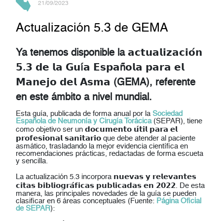
21/09/2023
Actualización 5.3 de GEMA
Ya tenemos disponible la 𝗮𝗰𝘁𝘂𝗮𝗹𝗶𝘇𝗮𝗰𝗶𝗼́𝗻
𝟱.𝟯 𝗱𝗲 𝗹𝗮 𝗚𝘂í𝗮 𝗘𝘀𝗽𝗮ñ𝗼𝗹𝗮 𝗽𝗮𝗿𝗮 𝗲𝗹
𝗠𝗮𝗻𝗲𝗷𝗼 𝗱𝗲𝗹 𝗔𝘀𝗺𝗮 (GEMA), referente
en este ámbito a nivel mundial.
Esta guía, publicada de forma anual por la
Sociedad
Española de Neumonía y Cirugía Torácica
(SEPAR), tiene
como objetivo ser un 𝗱𝗼𝗰𝘂𝗺𝗲𝗻𝘁𝗼 𝘂́𝘁𝗶𝗹 𝗽𝗮𝗿𝗮 𝗲𝗹
𝗽𝗿𝗼𝗳𝗲𝘀𝗶𝗼𝗻𝗮𝗹 𝘀𝗮𝗻𝗶𝘁𝗮𝗿𝗶𝗼 que debe atender al paciente
asmático, trasladando la mejor evidencia científica en
recomendaciones prácticas, redactadas de forma escueta
y sencilla.
La actualización 5.3 incorpora 𝗻𝘂𝗲𝘃𝗮𝘀 𝘆 𝗿𝗲𝗹𝗲𝘃𝗮𝗻𝘁𝗲𝘀
𝗰𝗶𝘁𝗮𝘀 𝗯𝗶𝗯𝗹𝗶𝗼𝗴𝗿𝗮́𝗳𝗶𝗰𝗮𝘀 𝗽𝘂𝗯𝗹𝗶𝗰𝗮𝗱𝗮𝘀 𝗲𝗻 𝟮𝟬𝟮𝟮. De esta
manera, las principales novedades de la guía se pueden
clasificar en 6 áreas conceptuales (Fuente:
Página Oficial
de SEPAR
):