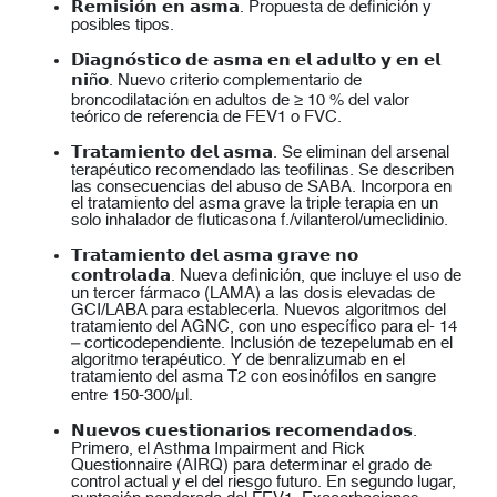
𝗥𝗲𝗺𝗶𝘀𝗶𝗼́𝗻 𝗲𝗻 𝗮𝘀𝗺𝗮. Propuesta de definición y
posibles tipos.
𝗗𝗶𝗮𝗴𝗻𝗼́𝘀𝘁𝗶𝗰𝗼 𝗱𝗲 𝗮𝘀𝗺𝗮 𝗲𝗻 𝗲𝗹 𝗮𝗱𝘂𝗹𝘁𝗼 𝘆 𝗲𝗻 𝗲𝗹
𝗻𝗶ñ𝗼. Nuevo criterio complementario de
broncodilatación en adultos de ≥ 10 % del valor
teórico de referencia de FEV1 o FVC.
𝗧𝗿𝗮𝘁𝗮𝗺𝗶𝗲𝗻𝘁𝗼 𝗱𝗲𝗹 𝗮𝘀𝗺𝗮. Se eliminan del arsenal
terapéutico recomendado las teofilinas. Se describen
las consecuencias del abuso de SABA. Incorpora en
el tratamiento del asma grave la triple terapia en un
solo inhalador de fluticasona f./vilanterol/umeclidinio.
𝗧𝗿𝗮𝘁𝗮𝗺𝗶𝗲𝗻𝘁𝗼 𝗱𝗲𝗹 𝗮𝘀𝗺𝗮 𝗴𝗿𝗮𝘃𝗲 𝗻𝗼
𝗰𝗼𝗻𝘁𝗿𝗼𝗹𝗮𝗱𝗮. Nueva definición, que incluye el uso de
un tercer fármaco (LAMA) a las dosis elevadas de
GCI/LABA para establecerla. Nuevos algoritmos del
tratamiento del AGNC, con uno específico para el- 14
– corticodependiente. Inclusión de tezepelumab en el
algoritmo terapéutico. Y de benralizumab en el
tratamiento del asma T2 con eosinófilos en sangre
entre 150-300/μl.
𝗡𝘂𝗲𝘃𝗼𝘀 𝗰𝘂𝗲𝘀𝘁𝗶𝗼𝗻𝗮𝗿𝗶𝗼𝘀 𝗿𝗲𝗰𝗼𝗺𝗲𝗻𝗱𝗮𝗱𝗼𝘀.
Primero, el Asthma Impairment and Rick
Questionnaire (AIRQ) para determinar el grado de
control actual y el del riesgo futuro. En segundo lugar,