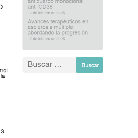
anticuerpo monoclonal
o
anti‑CD38
17 de febrero de 2026
Avances terapéuticos en
esclerosis múltiple:
abordando la progresión
17 de febrero de 2026
Buscar:
trol
 la
 3