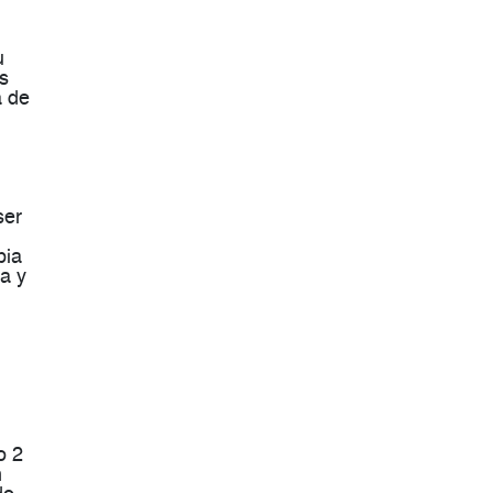
u
s
a de
ser
pia
a y
o 2
n