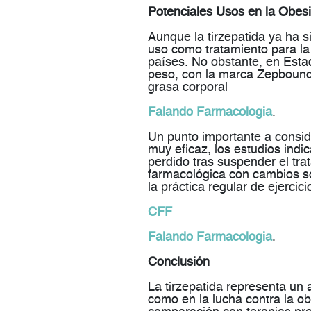
Potenciales Usos en la Obes
Aunque la tirzepatida ya ha s
uso como
tratamiento para l
países. No obstante, en Estad
peso, con la marca
Zepboun
grasa corporal​
Falando Farmacologia
.
Un punto importante a consi
muy eficaz, los estudios ind
perdido
tras suspender el trat
farmacológica con cambios sos
la práctica regular de ejercicio
CFF
Falando Farmacologia
.
Conclusión
La tirzepatida representa un a
como en la lucha contra la o