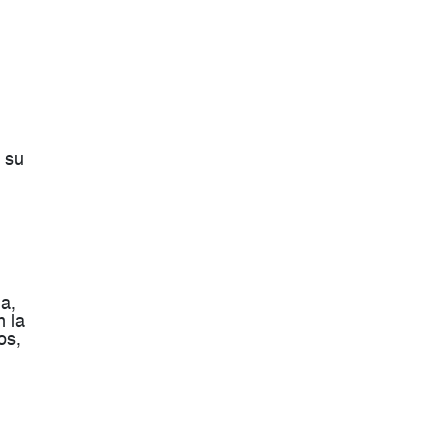
 su
na
,
n la
os,