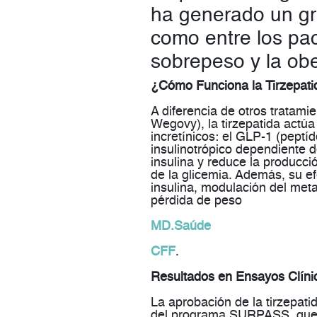
ha generado un gr
como entre los pac
sobrepeso y la ob
¿Cómo Funciona la Tirzepati
A diferencia de otros tratam
Wegovy), la tirzepatida actú
incretínicos: el
GLP-1
(peptíde
insulinotrópico dependiente d
insulina y reduce la producci
de la glicemia. Además, su e
insulina
, modulación del metab
pérdida de peso​
MD.Saúde
CFF
.
Resultados en Ensayos Clíni
La aprobación de la tirzepati
del programa
SURPASS
, qu