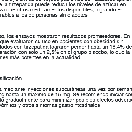
 la tirzepatida puede
reducir los niveles de azúcar en
a que otros medicamentos disponibles, logrando en
ables a los de personas sin diabetes​
so
, los ensayos mostraron resultados prometedores. En
 que evaluaron su uso en pacientes con obesidad sin
ratados con tirzepatida lograron perder hasta un
18,4% de
aración con solo un 2,5% en el grupo placebo, lo que la
nes más potentes en la actualidad​
ificación
a mediante inyecciones
subcutáneas una vez por sema
mg
hasta un máximo de
15 mg
. Se recomienda iniciar co
la gradualmente para minimizar posibles efectos advers
vómitos
y otros síntomas gastrointestinales​