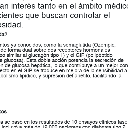
an interés tanto en el ámbito médic
ientes que buscan controlar el
esidad.
da?
ientos ya conocidos, como la semaglutida (Ozempic,
a
de forma dual
sobre dos receptores hormonales
o similar al glucagón tipo 1) y el
GIP
(polipéptido
e glucosa). Esta doble acción potencia la secreción de
ón de glucosa hepática, lo que contribuye a un mejor con
fecto en el GIP se traduce en
mejora de la sensibilidad a
olismo lipídico, y supresión del apetito, facilitando la
cos
da se basó en los resultados de
10 ensayos clínicos fase
e incluyó a más de 19,000 pacientes con diabetes tipo 2.