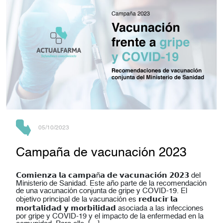
05/10/2023
Campaña de vacunación 2023
𝗖𝗼𝗺𝗶𝗲𝗻𝘇𝗮 𝗹𝗮 𝗰𝗮𝗺𝗽𝗮ñ𝗮 𝗱𝗲 𝘃𝗮𝗰𝘂𝗻𝗮𝗰𝗶𝗼́𝗻 𝟮𝟬𝟮𝟯 del
Ministerio de Sanidad. Este año parte de la recomendación
de una vacunación conjunta de gripe y COVID-19. El
objetivo principal de la vacunación es 𝗿𝗲𝗱𝘂𝗰𝗶𝗿 𝗹𝗮
𝗺𝗼𝗿𝘁𝗮𝗹𝗶𝗱𝗮𝗱 𝘆 𝗺𝗼𝗿𝗯𝗶𝗹𝗶𝗱𝗮𝗱 asociada a las infecciones
por gripe y COVID-19 y el impacto de la enfermedad en la