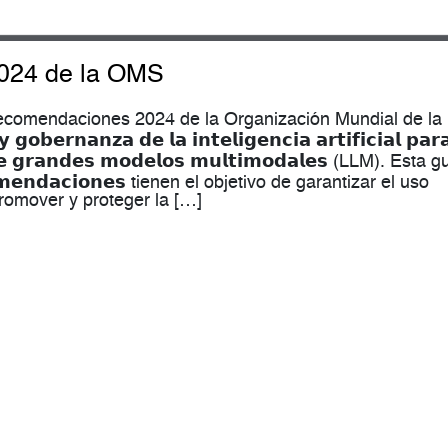
024 de la OMS
recomendaciones 2024 de la Organización Mundial de la
𝗲𝗿𝗻𝗮𝗻𝘇𝗮 𝗱𝗲 𝗹𝗮 𝗶𝗻𝘁𝗲𝗹𝗶𝗴𝗲𝗻𝗰𝗶𝗮 𝗮𝗿𝘁𝗶𝗳𝗶𝗰𝗶𝗮𝗹 𝗽𝗮𝗿𝗮
𝗯𝗿𝗲 𝗴𝗿𝗮𝗻𝗱𝗲𝘀 𝗺𝗼𝗱𝗲𝗹𝗼𝘀 𝗺𝘂𝗹𝘁𝗶𝗺𝗼𝗱𝗮𝗹𝗲𝘀 (LLM). Esta 
𝗺𝗲𝗻𝗱𝗮𝗰𝗶𝗼𝗻𝗲𝘀 tienen el objetivo de garantizar el uso
omover y proteger la […]