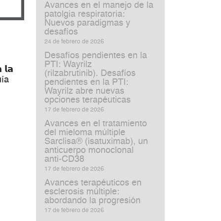
Avances en el manejo de la
patolgia respiratoria:
Nuevos paradigmas y
desafíos
24 de febrero de 2026
Desafíos pendientes en la
PTI: Wayrilz
 𝗹𝗮
(rilzabrutinib). Desafíos
guía
pendientes en la PTI:
Wayrilz abre nuevas
opciones terapéuticas
17 de febrero de 2026
Avances en el tratamiento
del mieloma múltiple
Sarclisa® (isatuximab), un
anticuerpo monoclonal
anti‑CD38
17 de febrero de 2026
Avances terapéuticos en
esclerosis múltiple:
abordando la progresión
17 de febrero de 2026