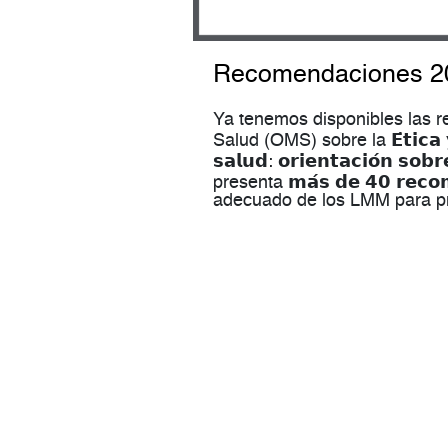
Recomendaciones 2
Ya tenemos disponibles las 
Salud (OMS) sobre la 𝗘́𝘁𝗶𝗰𝗮 𝘆 𝗴𝗼
𝘀𝗮𝗹𝘂𝗱: 𝗼𝗿𝗶𝗲𝗻𝘁𝗮𝗰𝗶𝗼́𝗻 𝘀
presenta 𝗺𝗮́𝘀 𝗱𝗲 𝟰𝟬 𝗿𝗲𝗰
adecuado de los LMM para pr