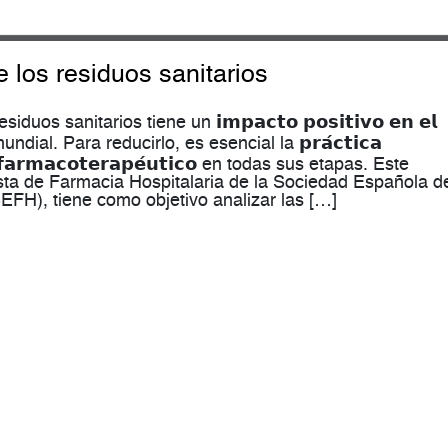
 los residuos sanitarios
uos sanitarios tiene un 𝗶𝗺𝗽𝗮𝗰𝘁𝗼 𝗽𝗼𝘀𝗶𝘁𝗶𝘃𝗼 𝗲𝗻 𝗲𝗹
 mundial. Para reducirlo, es esencial la 𝗽𝗿𝗮́𝗰𝘁𝗶𝗰𝗮
𝘀𝗼 𝗳𝗮𝗿𝗺𝗮𝗰𝗼𝘁𝗲𝗿𝗮𝗽𝗲́𝘂𝘁𝗶𝗰𝗼 en todas sus etapas. Este
vista de Farmacia Hospitalaria de la Sociedad Española d
EFH), tiene como objetivo analizar las […]