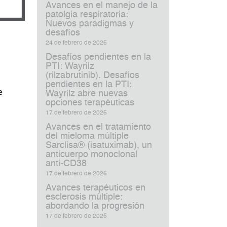
Avances en el manejo de la
patolgia respiratoria:
Nuevos paradigmas y
desafíos
24 de febrero de 2026
Desafíos pendientes en la
PTI: Wayrilz
(rilzabrutinib). Desafíos
pendientes en la PTI:
e
Wayrilz abre nuevas
opciones terapéuticas
17 de febrero de 2026
Avances en el tratamiento
del mieloma múltiple
Sarclisa® (isatuximab), un
anticuerpo monoclonal
anti‑CD38
17 de febrero de 2026
Avances terapéuticos en
esclerosis múltiple:
abordando la progresión
17 de febrero de 2026