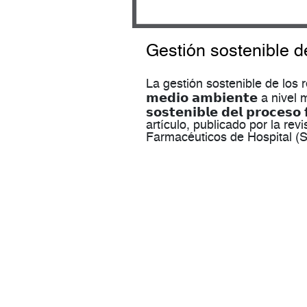
Gestión sostenible de
La gestión sostenible de los resid
𝗺𝗲𝗱𝗶𝗼 𝗮𝗺𝗯𝗶𝗲𝗻𝘁𝗲 a nivel
𝘀𝗼𝘀𝘁𝗲𝗻𝗶𝗯𝗹𝗲 𝗱𝗲𝗹 𝗽𝗿𝗼𝗰𝗲
artículo, publicado por la re
Farmacéuticos de Hospital (S