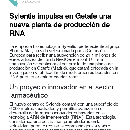
31/03/2025
Sylentis impulsa en Getafe una
nueva planta de producción de
RNA
La empresa biotecnológica
Sylentis
, perteneciente al grupo
PharmaMar
, ha sido seleccionada por la
Comisión
Europea
para recibir una subvención de
21,1 millones de
euros
a través del fondo
NextGenerationEU
. Esta
financiación se destinará al desarrollo de una planta de
producción en
Getafe (Madrid)
, que estará enfocada en la
investigación y fabricación de
medicamentos basados en
RNA
para tratar enfermedades raras.
Un proyecto innovador en el sector
farmacéutico
El nuevo centro de Sylentis contará con una superficie de
6.000 metros cuadrados
y permitirá avanzar en el
desarrollo de fármacos innovadores basados en la
tecnología
ARN de interferencia (RNAi)
. Esta tecnología,
considerada una de las más prometedoras en la
actualidad, permite regular la expresión génica y abre