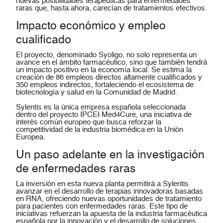
nuevas posibilidades terapéuticas para
enfermedades
raras
que, hasta ahora, carecían de tratamientos efectivos.
Impacto económico y empleo
cualificado
El proyecto, denominado
Syoligo
, no solo representa un
avance en el ámbito farmacéutico, sino que también tendrá
un impacto positivo en la economía local. Se estima la
creación de
86 empleos directos
altamente cualificados y
350 empleos indirectos
, fortaleciendo el ecosistema de
biotecnología y salud en la Comunidad de Madrid.
Sylentis es la
única empresa española seleccionada
dentro del proyecto
IPCEI Med4Cure
, una iniciativa de
interés común europeo que busca reforzar la
competitividad de la industria biomédica en la Unión
Europea.
Un paso adelante en la investigación
de enfermedades raras
La inversión en esta nueva planta permitirá a Sylentis
avanzar en el desarrollo de terapias innovadoras basadas
en RNA, ofreciendo
nuevas oportunidades de tratamiento
para pacientes con enfermedades raras
. Este tipo de
iniciativas refuerzan la apuesta de la industria farmacéutica
española por la innovación y el desarrollo de soluciones