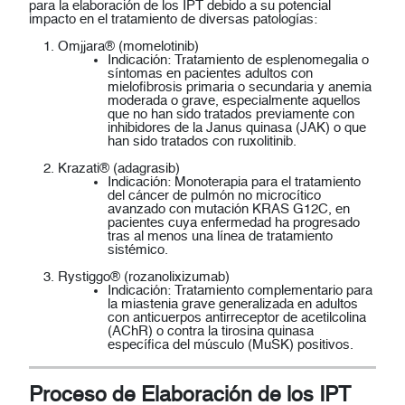
para la elaboración de los IPT debido a su potencial
impacto en el tratamiento de diversas patologías:
Omjjara® (momelotinib)
Indicación:
Tratamiento de esplenomegalia o
síntomas en pacientes adultos con
mielofibrosis primaria o secundaria y anemia
moderada o grave, especialmente aquellos
que no han sido tratados previamente con
inhibidores de la Janus quinasa (JAK) o que
han sido tratados con ruxolitinib.
Krazati® (adagrasib)
Indicación:
Monoterapia para el tratamiento
del cáncer de pulmón no microcítico
avanzado con mutación KRAS G12C, en
pacientes cuya enfermedad ha progresado
tras al menos una línea de tratamiento
sistémico.
Rystiggo® (rozanolixizumab)
Indicación:
Tratamiento complementario para
la miastenia grave generalizada en adultos
con anticuerpos antirreceptor de acetilcolina
(AChR) o contra la tirosina quinasa
específica del músculo (MuSK) positivos.
Proceso de Elaboración de los IPT