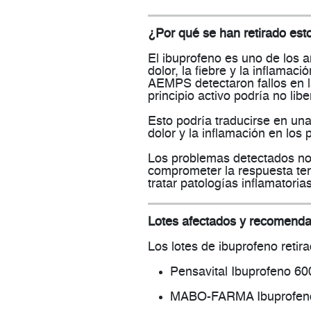
¿Por qué se han retirado est
El
ibuprofeno
es uno de los an
dolor, la fiebre y la inflamac
AEMPS detectaron
fallos en 
principio activo podría
no lib
Esto podría traducirse en un
dolor y la inflamación en los
Los problemas detectados no 
comprometer la respuesta te
tratar patologías inflamatoria
Lotes afectados y recomend
Los lotes de ibuprofeno retir
Pensavital Ibuprofeno 6
MABO-FARMA Ibuprofen