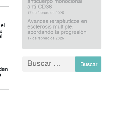
anticuerpo monoclonal
anti‑CD38
17 de febrero de 2026
Avances terapéuticos en
del
esclerosis múltiple:
a
abordando la progresión
el
17 de febrero de 2026
Buscar:
eden
a