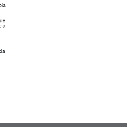
pia
 de
cia
cia