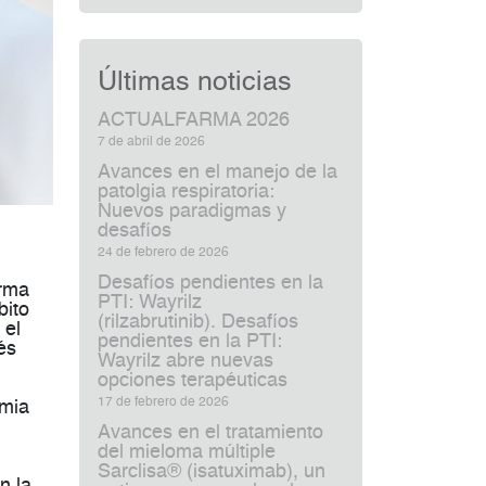
Últimas noticias
ACTUALFARMA 2026
7 de abril de 2026
Avances en el manejo de la
patolgia respiratoria:
Nuevos paradigmas y
desafíos
24 de febrero de 2026
Desafíos pendientes en la
arma
PTI: Wayrilz
bito
(rilzabrutinib). Desafíos
 el
pendientes en la PTI:
és
Wayrilz abre nuevas
opciones terapéuticas
17 de febrero de 2026
emia
Avances en el tratamiento
del mieloma múltiple
Sarclisa® (isatuximab), un
n la