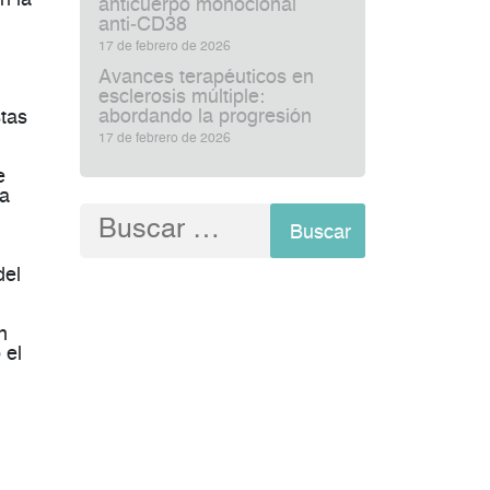
anticuerpo monoclonal
anti‑CD38
17 de febrero de 2026
Avances terapéuticos en
esclerosis múltiple:
abordando la progresión
stas
17 de febrero de 2026
e
la
Buscar:
del
n
 el