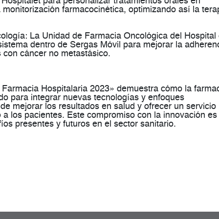
 Hospitalet para personalizar tratamientos orales en
monitorización farmacocinética, optimizando así la tera
cología
: La Unidad de Farmacia Oncológica del Hospital
sistema dentro de Sergas Móvil para mejorar la adheren
 con cáncer no metastásico​.
n Farmacia Hospitalaria 2023» demuestra cómo la farma
ndo para integrar nuevas tecnologías y enfoques
 de mejorar los resultados en salud y ofrecer un servicio
o a los pacientes. Este compromiso con la innovación es
fíos presentes y futuros en el sector sanitario.