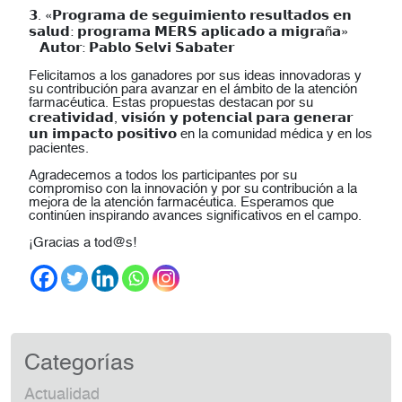
𝟯. «𝗣𝗿𝗼𝗴𝗿𝗮𝗺𝗮 𝗱𝗲 𝘀𝗲𝗴𝘂𝗶𝗺𝗶𝗲𝗻𝘁𝗼 𝗿𝗲𝘀𝘂𝗹𝘁𝗮𝗱𝗼𝘀 𝗲𝗻
𝘀𝗮𝗹𝘂𝗱: 𝗽𝗿𝗼𝗴𝗿𝗮𝗺𝗮 𝗠𝗘𝗥𝗦 𝗮𝗽𝗹𝗶𝗰𝗮𝗱𝗼 𝗮 𝗺𝗶𝗴𝗿𝗮ñ𝗮»⁣
𝗔𝘂𝘁𝗼𝗿: 𝗣𝗮𝗯𝗹𝗼 𝗦𝗲𝗹𝘃𝗶 𝗦𝗮𝗯𝗮𝘁𝗲𝗿
Felicitamos a los ganadores por sus ideas innovadoras y
su contribución para avanzar en el ámbito de la atención
farmacéutica. Estas propuestas destacan por su
𝗰𝗿𝗲𝗮𝘁𝗶𝘃𝗶𝗱𝗮𝗱, 𝘃𝗶𝘀𝗶𝗼́𝗻 𝘆 𝗽𝗼𝘁𝗲𝗻𝗰𝗶𝗮𝗹 𝗽𝗮𝗿𝗮 𝗴𝗲𝗻𝗲𝗿𝗮𝗿
𝘂𝗻 𝗶𝗺𝗽𝗮𝗰𝘁𝗼 𝗽𝗼𝘀𝗶𝘁𝗶𝘃𝗼 en la comunidad médica y en los
pacientes.
Agradecemos a todos los participantes por su
compromiso con la innovación y por su contribución a la
mejora de la atención farmacéutica. Esperamos que
continúen inspirando avances significativos en el campo.
¡Gracias a tod@s!
Categorías
Actualidad