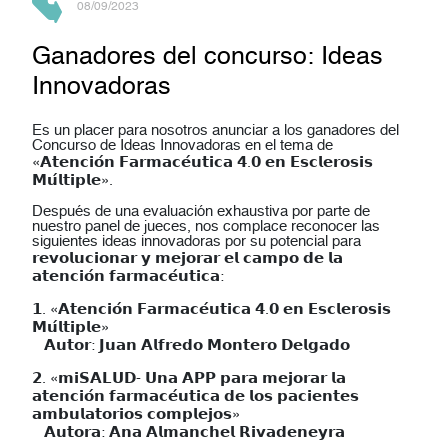
08/09/2023
Ganadores del concurso: Ideas
Innovadoras
Es un placer para nosotros anunciar a los ganadores del
Concurso de Ideas Innovadoras en el tema de
«𝗔𝘁𝗲𝗻𝗰𝗶𝗼́𝗻 𝗙𝗮𝗿𝗺𝗮𝗰𝗲́𝘂𝘁𝗶𝗰𝗮 𝟰.𝟬 𝗲𝗻 𝗘𝘀𝗰𝗹𝗲𝗿𝗼𝘀𝗶𝘀
𝗠𝘂́𝗹𝘁𝗶𝗽𝗹𝗲».
Después de una evaluación exhaustiva por parte de
nuestro panel de jueces, nos complace reconocer las
siguientes ideas innovadoras por su potencial para
𝗿𝗲𝘃𝗼𝗹𝘂𝗰𝗶𝗼𝗻𝗮𝗿 𝘆 𝗺𝗲𝗷𝗼𝗿𝗮𝗿 𝗲𝗹 𝗰𝗮𝗺𝗽𝗼 𝗱𝗲 𝗹𝗮
𝗮𝘁𝗲𝗻𝗰𝗶𝗼́𝗻 𝗳𝗮𝗿𝗺𝗮𝗰𝗲́𝘂𝘁𝗶𝗰𝗮:
𝟭. «𝗔𝘁𝗲𝗻𝗰𝗶𝗼́𝗻 𝗙𝗮𝗿𝗺𝗮𝗰𝗲́𝘂𝘁𝗶𝗰𝗮 𝟰.𝟬 𝗲𝗻 𝗘𝘀𝗰𝗹𝗲𝗿𝗼𝘀𝗶𝘀
𝗠𝘂́𝗹𝘁𝗶𝗽𝗹𝗲»⁣
𝗔𝘂𝘁𝗼𝗿: 𝗝𝘂𝗮𝗻 𝗔𝗹𝗳𝗿𝗲𝗱𝗼 𝗠𝗼𝗻𝘁𝗲𝗿𝗼 𝗗𝗲𝗹𝗴𝗮𝗱𝗼
𝟮. «𝗺𝗶𝗦𝗔𝗟𝗨𝗗- 𝗨𝗻𝗮 𝗔𝗣𝗣 𝗽𝗮𝗿𝗮 𝗺𝗲𝗷𝗼𝗿𝗮𝗿 𝗹𝗮
𝗮𝘁𝗲𝗻𝗰𝗶𝗼́𝗻 𝗳𝗮𝗿𝗺𝗮𝗰𝗲́𝘂𝘁𝗶𝗰𝗮 𝗱𝗲 𝗹𝗼𝘀 𝗽𝗮𝗰𝗶𝗲𝗻𝘁𝗲𝘀
𝗮𝗺𝗯𝘂𝗹𝗮𝘁𝗼𝗿𝗶𝗼𝘀 𝗰𝗼𝗺𝗽𝗹𝗲𝗷𝗼𝘀»⁣
𝗔𝘂𝘁𝗼𝗿𝗮: 𝗔𝗻𝗮 𝗔𝗹𝗺𝗮𝗻𝗰𝗵𝗲𝗹 𝗥𝗶𝘃𝗮𝗱𝗲𝗻𝗲𝘆𝗿𝗮