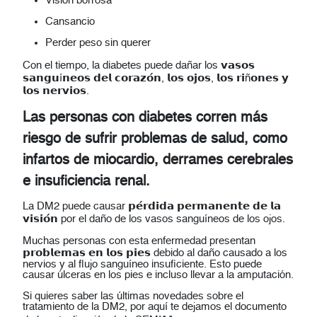
Visión borrosa
Cansancio
Perder peso sin querer
Con el tiempo, la diabetes puede dañar los 𝘃𝗮𝘀𝗼𝘀
𝘀𝗮𝗻𝗴𝘂í𝗻𝗲𝗼𝘀 𝗱𝗲𝗹 𝗰𝗼𝗿𝗮𝘇𝗼́𝗻, 𝗹𝗼𝘀 𝗼𝗷𝗼𝘀, 𝗹𝗼𝘀 𝗿𝗶ñ𝗼𝗻𝗲𝘀 𝘆
𝗹𝗼𝘀 𝗻𝗲𝗿𝘃𝗶𝗼𝘀.
Las personas con diabetes corren más
riesgo de sufrir problemas de salud, como
infartos de miocardio, derrames cerebrales
e insuficiencia renal.
La DM2 puede causar 𝗽𝗲́𝗿𝗱𝗶𝗱𝗮 𝗽𝗲𝗿𝗺𝗮𝗻𝗲𝗻𝘁𝗲 𝗱𝗲 𝗹𝗮
𝘃𝗶𝘀𝗶𝗼́𝗻 por el daño de los vasos sanguíneos de los ojos.
Muchas personas con esta enfermedad presentan
𝗽𝗿𝗼𝗯𝗹𝗲𝗺𝗮𝘀 𝗲𝗻 𝗹𝗼𝘀 𝗽𝗶𝗲𝘀 debido al daño causado a los
nervios y al flujo sanguíneo insuficiente. Esto puede
causar úlceras en los pies e incluso llevar a la amputación.
Si quieres saber las últimas novedades sobre el
tratamiento de la DM2, por aquí te dejamos el documento