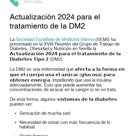
30/01/2024
Actualización 2024 para el
tratamiento de la DM2
La
Sociedad Española de Medicina Interna
(SEMI) ha
presentado en la XVIII Reunión del Grupo de Trabajo de
Diabetes, Obesidad y Nutrición en Sevilla la
𝗔𝗰𝘁𝘂𝗮𝗹𝗶𝘇𝗮𝗰𝗶𝗼́𝗻 𝟮𝟬𝟮𝟰 𝗽𝗮𝗿𝗮 𝗲𝗹 𝘁𝗿𝗮𝘁𝗮𝗺𝗶𝗲𝗻𝘁𝗼 𝗱𝗲 𝗹𝗮
𝗗𝗶𝗮𝗯𝗲𝘁𝗲𝘀 𝗧𝗶𝗽𝗼 𝟮 (DM2).
La DM2 es una enfermedad que 𝗮𝗳𝗲𝗰𝘁𝗮 𝗮 𝗹𝗮 𝗳𝗼𝗿𝗺𝗮 𝗲𝗻
𝗾𝘂𝗲 𝗲𝗹 𝗰𝘂𝗲𝗿𝗽𝗼 𝘂𝘀𝗮 𝗲𝗹 𝗮𝘇𝘂́𝗰𝗮𝗿 (𝗴𝗹𝘂𝗰𝗼𝘀𝗮) 𝗽𝗮𝗿𝗮
𝗼𝗯𝘁𝗲𝗻𝗲𝗿 𝗲𝗻𝗲𝗿𝗴í𝗮, impidiendo que use la insulina
adecuadamente. Esto que puede aumentar las
concentraciones de azúcar en la sangre si no se trata.
De esta forma, algunos 𝘀í𝗻𝘁𝗼𝗺𝗮𝘀 𝗱𝗲 𝗹𝗮 𝗱𝗶𝗮𝗯𝗲𝘁𝗲𝘀
pueden ser:
Sensación de mucha sed
Necesidad de orinar con más frecuencia de lo
habitual