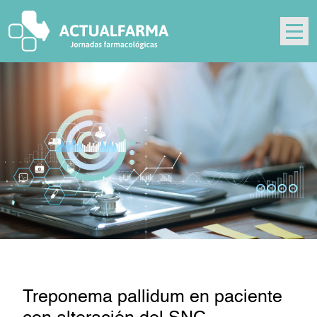
Skip
to
content
Treponema pallidum en paciente