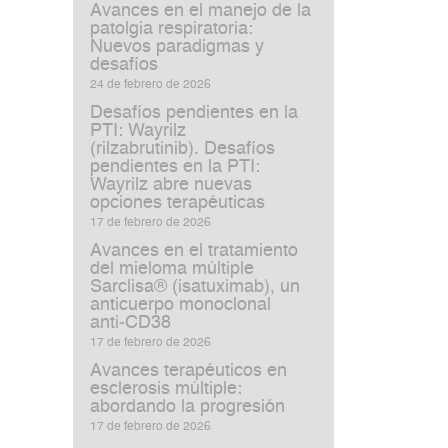
Avances en el manejo de la
patolgia respiratoria:
Nuevos paradigmas y
desafíos
24 de febrero de 2026
Desafíos pendientes en la
PTI: Wayrilz
(rilzabrutinib). Desafíos
pendientes en la PTI:
Wayrilz abre nuevas
opciones terapéuticas
17 de febrero de 2026
Avances en el tratamiento
del mieloma múltiple
Sarclisa® (isatuximab), un
anticuerpo monoclonal
anti‑CD38
17 de febrero de 2026
Avances terapéuticos en
esclerosis múltiple:
abordando la progresión
17 de febrero de 2026