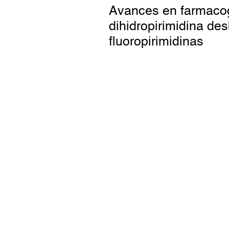
Avances en farmacog
dihidropirimidina de
fluoropirimidinas