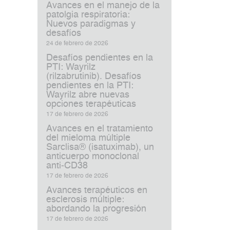
Avances en el manejo de la
patolgia respiratoria:
Nuevos paradigmas y
desafíos
24 de febrero de 2026
Desafíos pendientes en la
PTI: Wayrilz
(rilzabrutinib). Desafíos
pendientes en la PTI:
Wayrilz abre nuevas
opciones terapéuticas
17 de febrero de 2026
Avances en el tratamiento
del mieloma múltiple
Sarclisa® (isatuximab), un
anticuerpo monoclonal
anti‑CD38
17 de febrero de 2026
Avances terapéuticos en
esclerosis múltiple:
abordando la progresión
17 de febrero de 2026