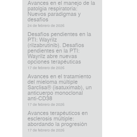
Avances en el manejo de la
patolgia respiratoria:
Nuevos paradigmas y
desafíos
24 de febrero de 2026
Desafíos pendientes en la
PTI: Wayrilz
(rilzabrutinib). Desafíos
pendientes en la PTI:
Wayrilz abre nuevas
opciones terapéuticas
17 de febrero de 2026
Avances en el tratamiento
del mieloma múltiple
Sarclisa® (isatuximab), un
anticuerpo monoclonal
anti‑CD38
17 de febrero de 2026
Avances terapéuticos en
esclerosis múltiple:
abordando la progresión
17 de febrero de 2026