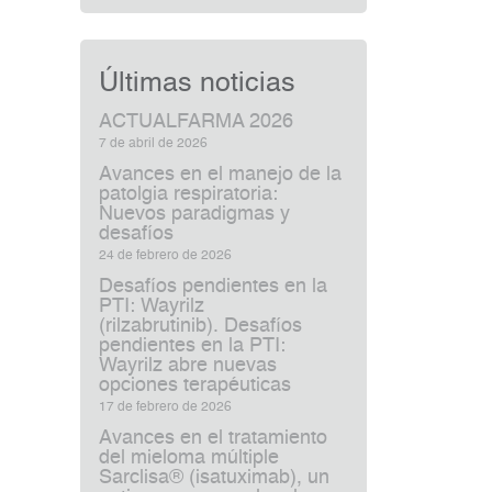
Últimas noticias
ACTUALFARMA 2026
7 de abril de 2026
Avances en el manejo de la
patolgia respiratoria:
Nuevos paradigmas y
desafíos
24 de febrero de 2026
Desafíos pendientes en la
PTI: Wayrilz
(rilzabrutinib). Desafíos
pendientes en la PTI:
Wayrilz abre nuevas
opciones terapéuticas
17 de febrero de 2026
Avances en el tratamiento
del mieloma múltiple
Sarclisa® (isatuximab), un