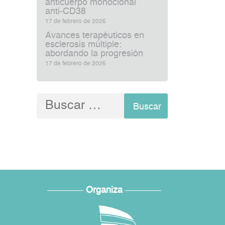
anticuerpo monoclonal
anti‑CD38
17 de febrero de 2026
Avances terapéuticos en
esclerosis múltiple:
abordando la progresión
17 de febrero de 2026
Buscar:
Organiza